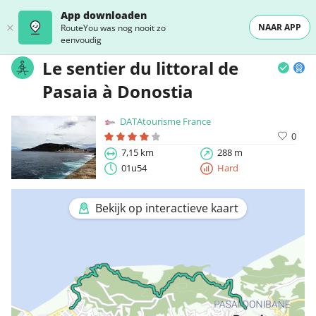
App downloaden
NAAR APP
RouteYou was nog nooit zo
eenvoudig
Le sentier du littoral de
Pasaia à Donostia
DATAtourisme France
0
7,15 km
288 m
01u54
Hard
Bekijk op interactieve kaart