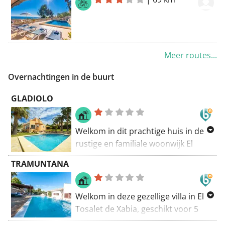
Meer routes...
Overnachtingen in de buurt
GLADIOLO
Welkom in dit prachtige huis in de
rustige en familiale woonwijk El
Tosalet, in Xàbia, met een prachtige
TRAMUNTANA
tuin en zwembad, en biedt
accommodatie voor 6 personen. De
buitenkant is prachtig. Er is een
Welkom in deze gezellige villa in El
groot groen gazon rondom het huis
Tosalet de Xabia, geschikt voor 5
en het zwembad, en het is perfect
personen. Dit huis van 190 m2 is