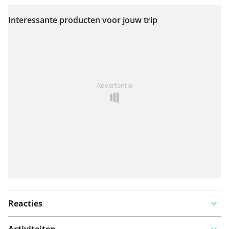
Interessante producten voor jouw trip
Bekijk op kaart
Iets opgevallen op deze route?
Probleem toevoegen
Advertentie
Reacties
Activiteiten