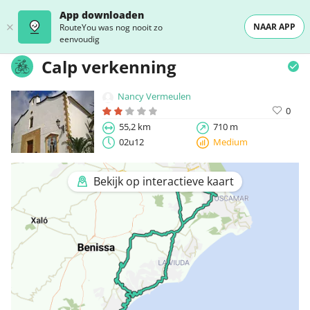
App downloaden
NAAR APP
RouteYou was nog nooit zo
eenvoudig
Calp verkenning
Nancy Vermeulen
0
55,2 km
710 m
02u12
Medium
Bekijk op interactieve kaart