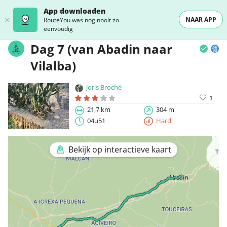
App downloaden
NAAR APP
RouteYou was nog nooit zo
eenvoudig
Dag 7 (van Abadin naar
Vilalba)
Joris Broché
1
21,7 km
304 m
04u51
Hard
Bekijk op interactieve kaart