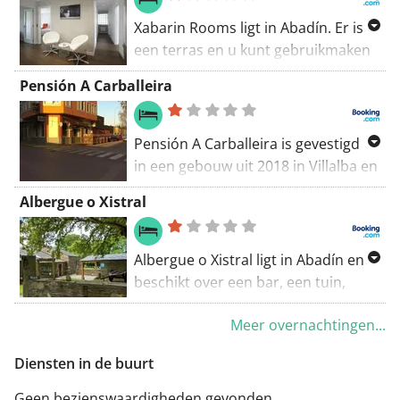
Xabarin Rooms ligt in Abadín. Er is
een terras en u kunt gebruikmaken
van gratis WiFi en gratis
Pensión A Carballeira
privéparkeergelegenheid. De
kamers van het pension hebben een
bureau, een flatscreen-tv en een
Pensión A Carballeira is gevestigd
eigen badkamer.
in een gebouw uit 2018 in Villalba en
biedt een bar en kamers met gratis
Albergue o Xistral
WiFi. De kamers van het pension zijn
uitgerust met een flatscreen-tv. Alle
kamers van Pensión A Carballeira
Albergue o Xistral ligt in Abadín en
hebben een eigen badkamer.
beschikt over een bar, een tuin,
barbecuefaciliteiten en gratis WiFi.
Meer overnachtingen...
Deze accommodatie heeft een
gedeelde keuken en een terras. Het
Diensten in de buurt
hostel heeft familiekamers. De
kamers zijn voorzien van
Geen bezienswaardigheden gevonden.