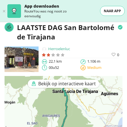
App downloaden
NAAR APP
RouteYou was nog nooit zo
eenvoudig
LAATSTE DAG San Bartolomé
de Tirajana
Herroelenluc
0
22,1 km
1.106 m
00u52
Medium
Bekijk op interactieve kaart