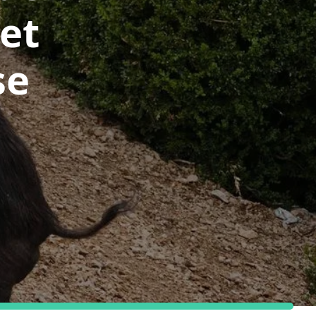
et
se