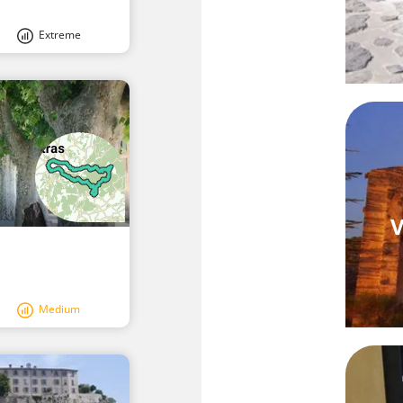
Extreme
V
Medium