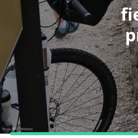
fi
p
Bron:
Wim Willems