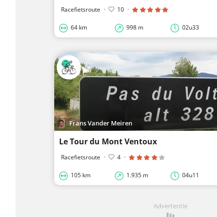
Racefietsroute
·
10
·
64 km
998 m
02u33
Frans Vander Meiren
Le Tour du Mont Ventoux
Racefietsroute
·
4
·
105 km
1.935 m
04u11
Advertentie