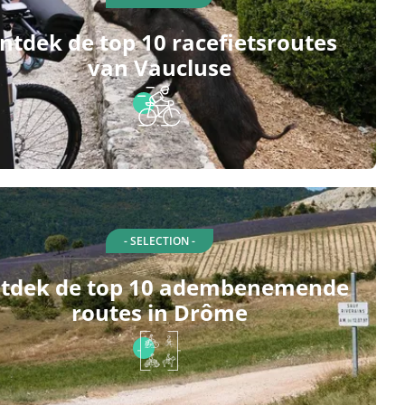
ntdek de top 10 racefietsroutes
van Vaucluse
- SELECTION -
tdek de top 10 adembenemende
routes in Drôme