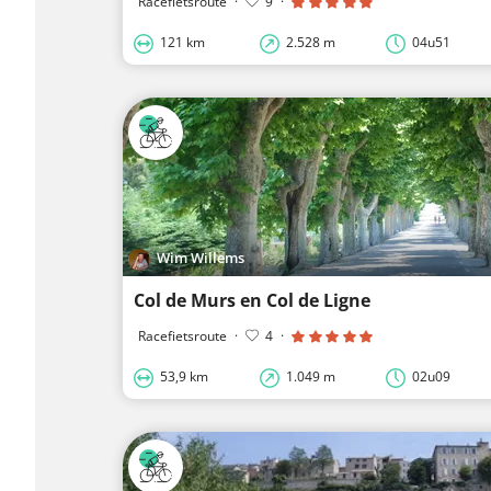
Racefietsroute
·
9
·
121 km
2.528 m
04u51
Wim Willems
Col de Murs en Col de Ligne
Racefietsroute
·
4
·
53,9 km
1.049 m
02u09