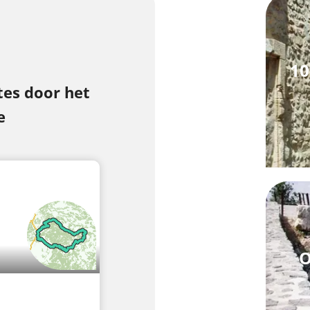
10
es door het
e
O