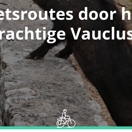
etsroutes door h
rachtige Vauclu