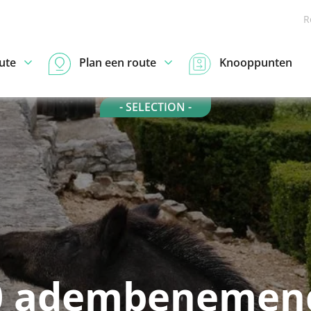
R
ute
Plan een route
Knooppunten
- SELECTION -
0 adembenemen