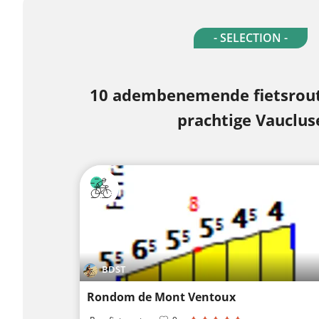
- SELECTION -
10 adembenemende fietsrout
prachtige Vauclus
BDST
Rondom de Mont Ventoux