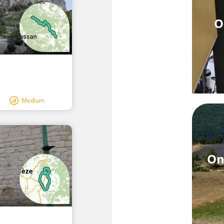
O
Medium
On