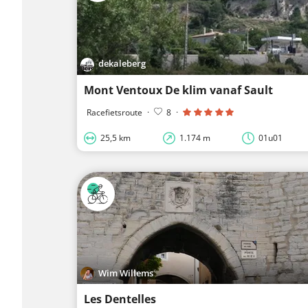
dekaleberg
Mont Ventoux De klim vanaf Sault
Racefietsroute
·
8
·
25,5 km
1.174 m
01u01
Wim Willems
Les Dentelles