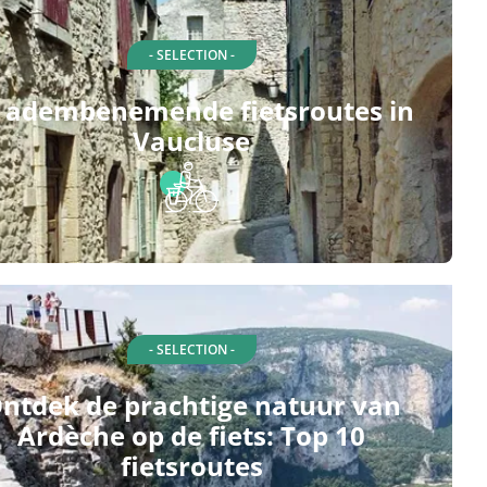
- SELECTION -
 adembenemende fietsroutes in
Vaucluse
- SELECTION -
ntdek de prachtige natuur van
Ardèche op de fiets: Top 10
fietsroutes