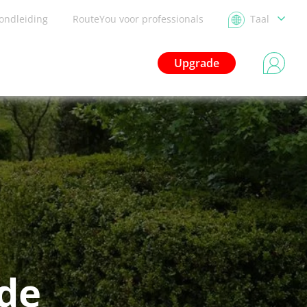
ondleiding
RouteYou voor professionals
Taal
Upgrade
de