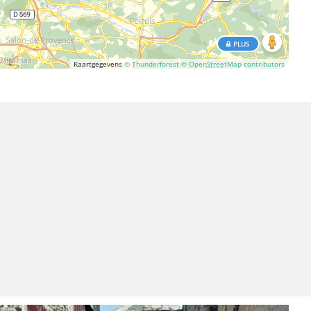
PLUS
Kaartgegevens
© Thunderforest
© OpenStreetMap contributors