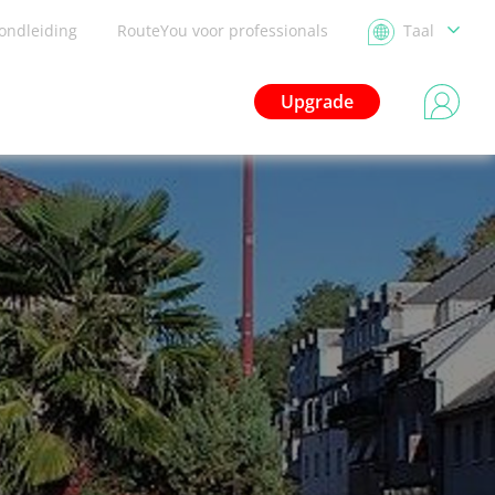
ondleiding
RouteYou voor professionals
Taal
Upgrade