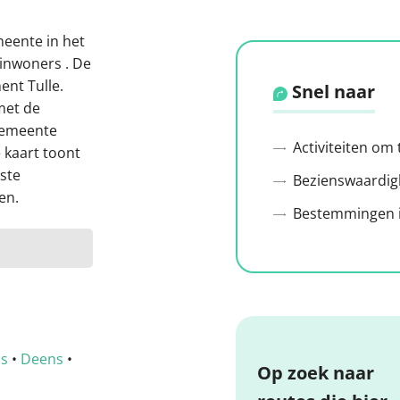
meente in het
inwoners . De
ent Tulle.
Snel naar
met de
gemeente
Activiteiten om
 kaart toont
ste
Bezienswaardig
en.
Bestemmingen i
ns
•
Deens
•
Op zoek naar