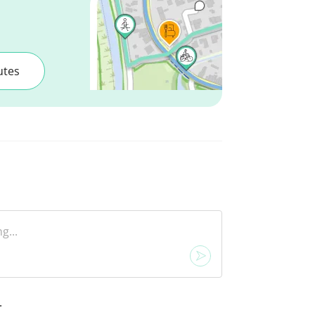
utes
.