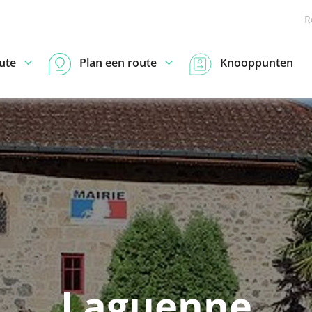
R
ute
Plan een route
Knooppunten
Laguenne