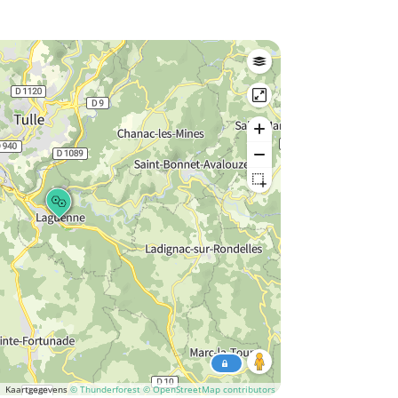
Kaartgegevens
© Thunderforest
© OpenStreetMap contributors