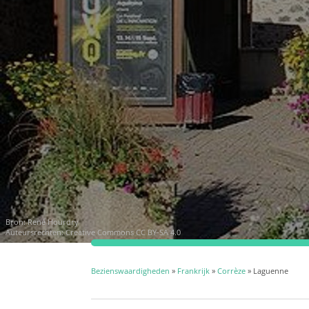
Bron:
René Hourdry
Auteursrechten:
Creative Commons CC BY-SA 4.0
Bezienswaardigheden
»
Frankrijk
»
Corrèze
» Laguenne