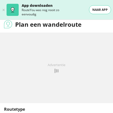
App downloaden
NAAR APP
RouteYou was nog nooit zo
eenvoudig
Plan een wandelroute
Advertentie
Routetype