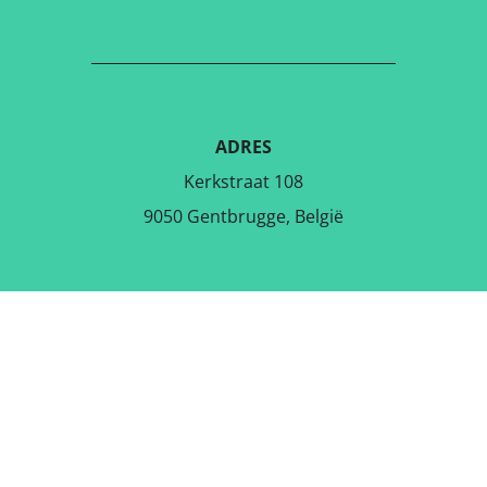
ADRES
Kerkstraat 108
9050 Gentbrugge, België
DOWNLOAD DE GRATIS APP