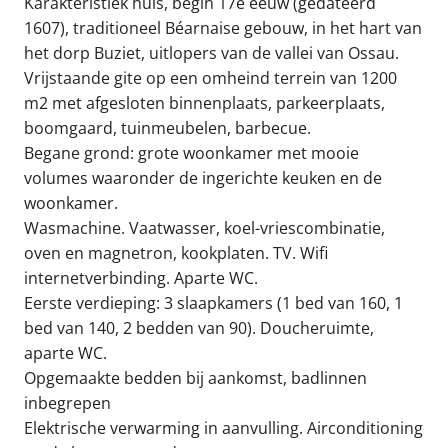
Karakteristiek huis, begin 17e eeuw (gedateerd
1607), traditioneel Béarnaise gebouw, in het hart van
het dorp Buziet, uitlopers van de vallei van Ossau.
Vrijstaande gite op een omheind terrein van 1200
m2 met afgesloten binnenplaats, parkeerplaats,
boomgaard, tuinmeubelen, barbecue.
Begane grond: grote woonkamer met mooie
volumes waaronder de ingerichte keuken en de
woonkamer.
Wasmachine. Vaatwasser, koel-vriescombinatie,
oven en magnetron, kookplaten. TV. Wifi
internetverbinding. Aparte WC.
Eerste verdieping: 3 slaapkamers (1 bed van 160, 1
bed van 140, 2 bedden van 90). Doucheruimte,
aparte WC.
Opgemaakte bedden bij aankomst, badlinnen
inbegrepen
Elektrische verwarming in aanvulling. Airconditioning