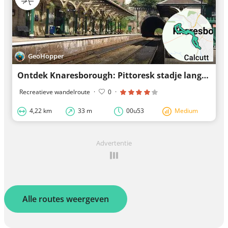
GeoHopper
Ontdek Knaresborough: Pittoresk stadje langsheen de diep ingesneden Nidd
Recreatieve wandelroute
·
0
·
4,22 km
33 m
00u53
Medium
Advertentie
Alle routes weergeven