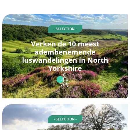
- SELECTION -
Verken de 10 meest
adembenemende
luswandelingen in North
Yorkshire
- SELECTION -