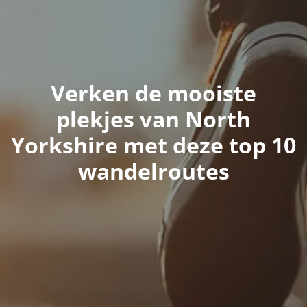
Verken de mooiste
plekjes van North
Yorkshire met deze top 10
wandelroutes