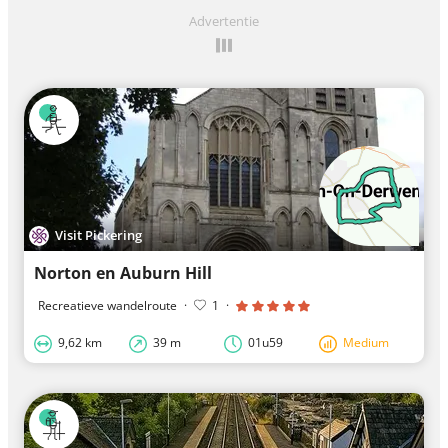
Advertentie
Visit Pickering
Norton en Auburn Hill
Recreatieve wandelroute
·
1
·
9,62 km
39 m
01u59
Medium