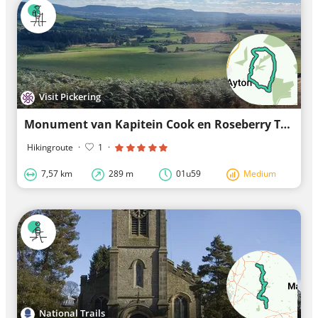
Visit Pickering
Monument van Kapitein Cook en Roseberry Topping
Hikingroute
·
1
·
7,57 km
289 m
01u59
Medium
National Trails