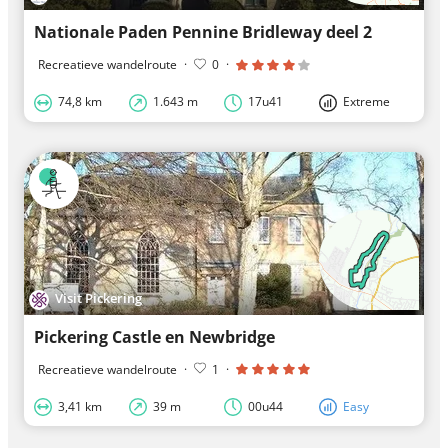
Nationale Paden Pennine Bridleway deel 2
Recreatieve wandelroute
·
0
·
74,8 km
1.643 m
17u41
Extreme
Visit Pickering
Pickering Castle en Newbridge
Recreatieve wandelroute
·
1
·
3,41 km
39 m
00u44
Easy