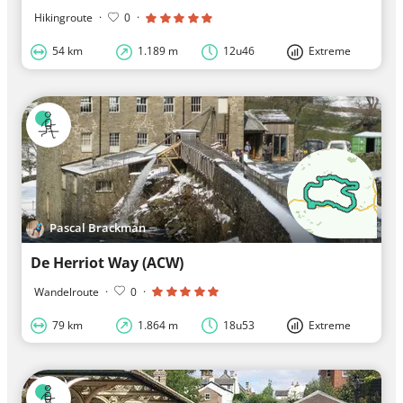
Hikingroute
·
0
·
54 km
1.189 m
12u46
Extreme
Pascal Brackman
De Herriot Way (ACW)
Wandelroute
·
0
·
79 km
1.864 m
18u53
Extreme