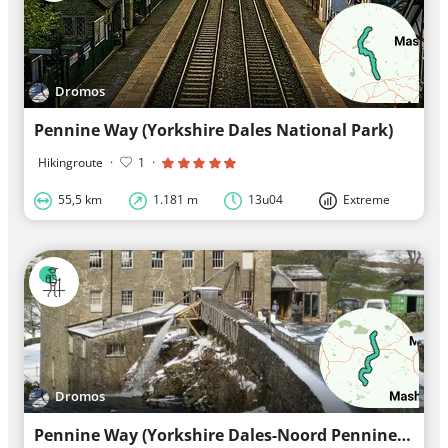
Dromos
Pennine Way (Yorkshire Dales National Park)
Hikingroute
·
1
·
55,5 km
1.181 m
13u04
Extreme
Dromos
Pennine Way (Yorkshire Dales-Noord Pennines)