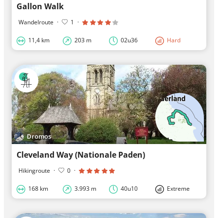
Gallon Walk
Wandelroute
·
1
·
11,4 km
203 m
02u36
Hard
Dromos
Cleveland Way (Nationale Paden)
Hikingroute
·
0
·
168 km
3.993 m
40u10
Extreme