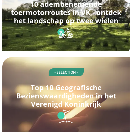
10 adembenemende
toermotorroutes in VK - ontdek
het landschap op twee wielen
- SELECTION -
Top 10 Geografische
Bezienswaardigheden in het
Verenigd Koninkrijk