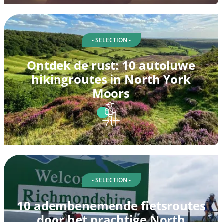
- SELECTION -
Ontdek de rust: 10 autoluwe
hikingroutes in North York
Moors
- SELECTION -
10 adembenemende fietsroutes
door het prachtige North