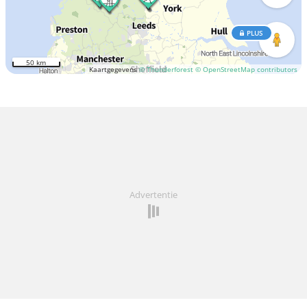
PLUS
50 km
Kaartgegevens
© Thunderforest
© OpenStreetMap contributors
Advertentie