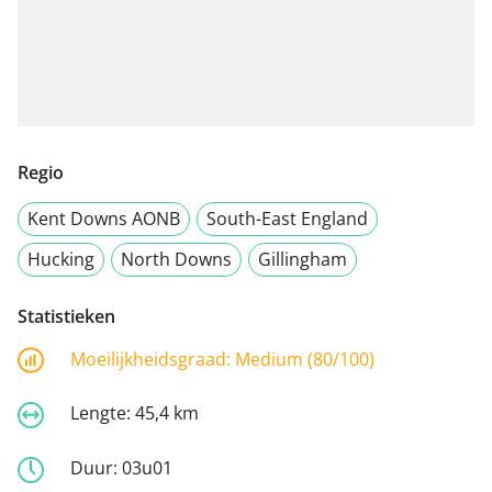
Regio
Kent Downs AONB
South-East England
Hucking
North Downs
Gillingham
Statistieken
Moeilijkheidsgraad:
Medium (80/100)
Lengte:
45,4 km
Duur:
03u01