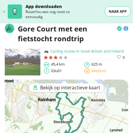
App downloaden
NAAR APP
RouteYou was nog nooit zo
eenvoudig
Gore Court met een
fietstocht rondtrip
Cycling routes in Great Britain and Ireland
0
45,4 km
625 m
03u01
Medium
Bekijk op interactieve kaart