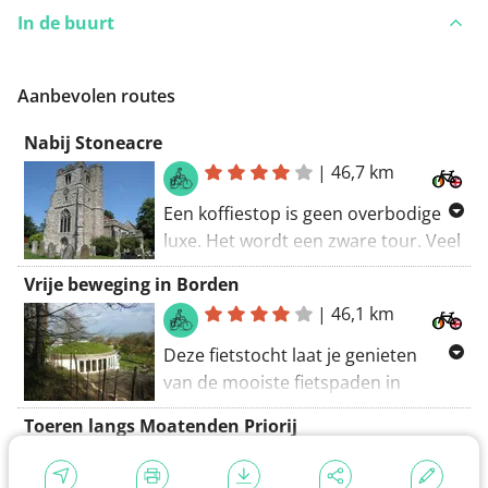
In de buurt
Aanbevolen routes
Nabij Stoneacre
|
46,7 km
Een koffiestop is geen overbodige
luxe. Het wordt een zware tour. Veel
asfalt langs deze route. Al met al is
Vrije beweging in Borden
het een geweldige route.
|
46,1 km
Deze fietstocht laat je genieten
van de mooiste fietspaden in
Borden. Je zult niet van verveling
Toeren langs Moatenden Priorij
sterven langs deze route. Geen
|
44,1 km
avontuurlijke paden langs deze