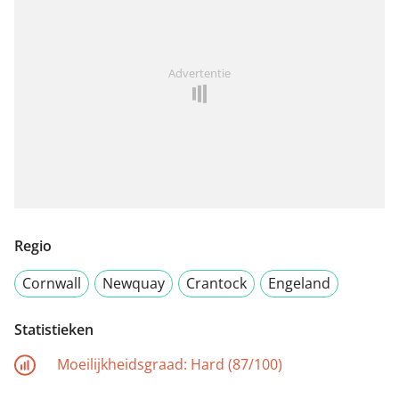
Advertentie
Regio
Cornwall
Newquay
Crantock
Engeland
Statistieken
Moeilijkheidsgraad:
Hard (87/100)