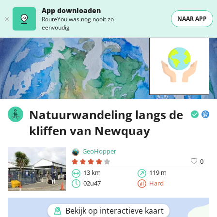
App downloaden
NAAR APP
RouteYou was nog nooit zo
eenvoudig
Natuurwandeling langs de
kliffen van Newquay
GeoHopper
0
13 km
119 m
02u47
Hard
Bekijk op interactieve kaart