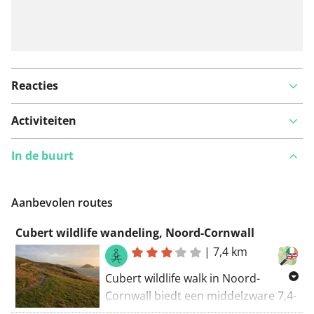
Reacties
Activiteiten
In de buurt
Aanbevolen routes
Cubert wildlife wandeling, Noord-Cornwall
|
7,4 km
Cubert wildlife walk in Noord-
Cornwall biedt een middelzware 7,4-
kilometer lus door prachtige