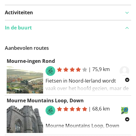
Activiteiten
In de buurt
Aanbevolen routes
Mourne-ingen Rond
|
75,9 km
Fietsen in Noord-Ierland wordt
vaak over het hoofd gezien, maar de
regio biedt verrassend
Mourne Mountains Loop, Down
schilderachtige en belonende
|
68,6 km
routes - vooral rond de Mourne
Mountains. Deze 73 km lange lus
Mourne Mountains Loop, Down
begint in Newcastle en combineert
kustfietsen met uitdagende