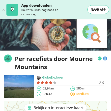
App downloaden
NAAR APP
RouteYou was nog nooit zo
eenvoudig
Per racefiets door Mourne
Mountains
GlobeExplorer
0
62,9 km
586 m
02u30
Medium
Bekijk op interactieve kaart