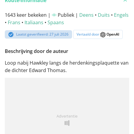
Route-informatie
1643 keer bekeken |
Publiek |
Deens
•
Duits
•
Engels
•
Frans
•
Italiaans
•
Spaans
Laatst geverifieerd: 27 juli 2026
Vertaald door
OpenAI
Beschrijving door de auteur
Loop nabij Hawkley langs de herdenkingsplaquette van
de dichter Edward Thomas.
Advertentie