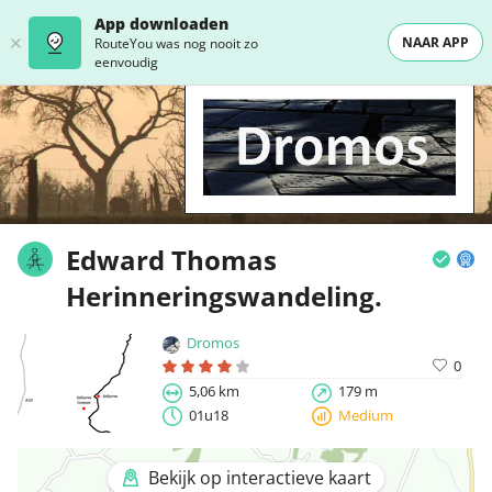
App downloaden
NAAR APP
RouteYou was nog nooit zo
eenvoudig
Edward Thomas
Herinneringswandeling.
Dromos
0
5,06 km
179 m
01u18
Medium
Bekijk op interactieve kaart