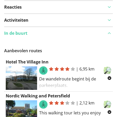
Reacties
Activiteiten
In de buurt
Aanbevolen routes
Hotel The Village Inn
|
6,95 km
De wandelroute begint bij de
parkeerplaats.
Er is weinig (geen) kans dat je
Nordic Walking and Petersfield
onderweg auto's zult zien. Had je
|
2,12 km
meerdaagse tochten in gedachten?
Er zijn enkele hotels langs deze
This walking tour lets you enjoy