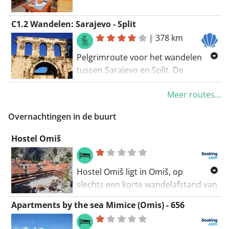
C1.2 Wandelen: Sarajevo - Split
|
378 km
Pelgrimroute voor het wandelen
tussen Sarajevo en Split. De
volgende steden liggen op de route:
Meer routes...
Sarajevo, Mostar, Medugorje en
Split.
Overnachtingen in de buurt
Hostel Omiš
Hostel Omiš ligt in Omiš, op
slechts een korte wandelafstand van
het Mirabela-fort en op 10 minuten
Apartments by the sea Mimice (Omis) - 656
wandelen van het stadsstrand.
Hostel Omiš biedt gratis WiFi in alle