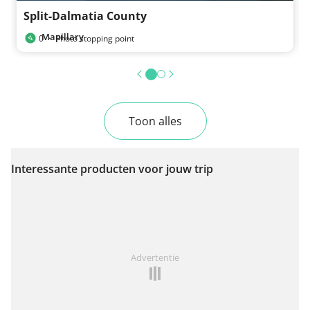
Split-Dalmatia County
Mapillary
0
·
Photo stopping point
Toon alles
Interessante producten voor jouw trip
Advertentie