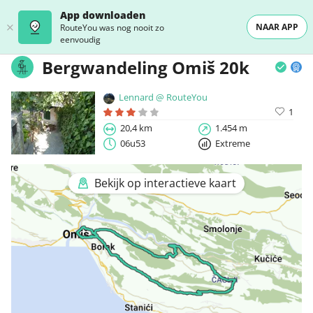
App downloaden
NAAR APP
RouteYou was nog nooit zo
eenvoudig
Bergwandeling Omiš 20k
Lennard @ RouteYou
1
20,4 km
1.454 m
06u53
Extreme
Bekijk op interactieve kaart