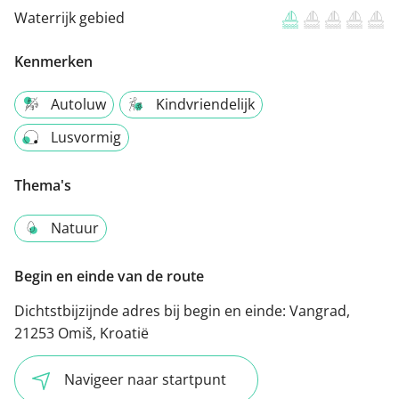
Waterrijk gebied
Kenmerken
Autoluw
Kindvriendelijk
Lusvormig
Thema's
Natuur
Begin en einde van de route
Dichtstbijzijnde adres bij begin en einde:
Vangrad,
21253 Omiš, Kroatië
Navigeer naar startpunt