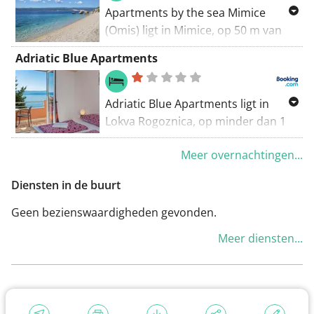
ruimtes. Het hostel heeft
Apartments by the sea Mimice
privékamers en bedden in
(Omis) ligt in Mimice, op 50 m van
slaapzalen.
het strand Kutleša East Beach. - 656
Adriatic Blue Apartments
biedt uitzicht op de zee. Het 1-
sterrenpension beschikt over
kamers met airconditioning, een
Adriatic Blue Apartments ligt in
eigen badkamer en gratis WiFi.
Lokva Rogoznica, op minder dan 1
km van het strand Ruskamen, en
Meer overnachtingen...
biedt accommodatie met een tuin,
gratis privéparkeergelegenheid, een
Diensten in de buurt
gemeenschappelijke lounge en een
terras.
Geen bezienswaardigheden gevonden.
Meer diensten...