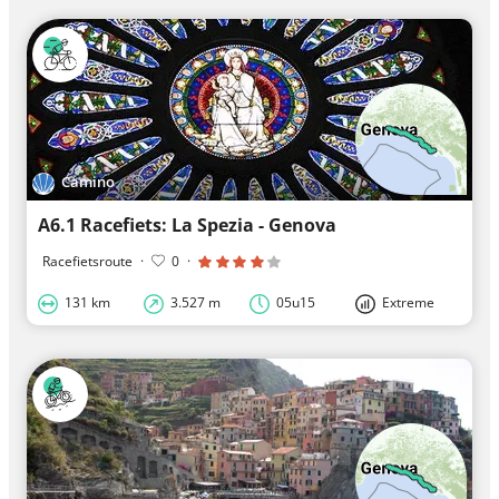
Camino
A6.1 Racefiets: La Spezia - Genova
Racefietsroute
·
0
·
131 km
3.527 m
05u15
Extreme