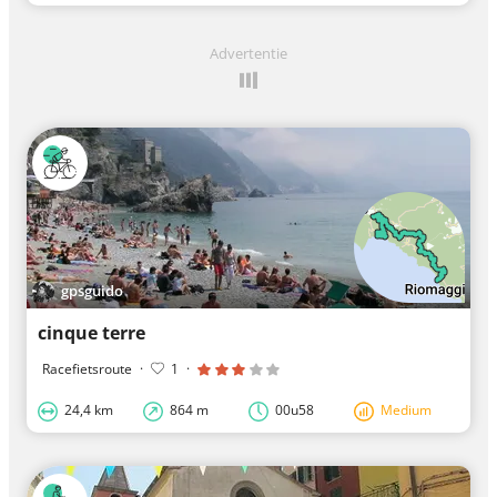
Advertentie
gpsguido
cinque terre
Racefietsroute
·
1
·
24,4 km
864 m
00u58
Medium