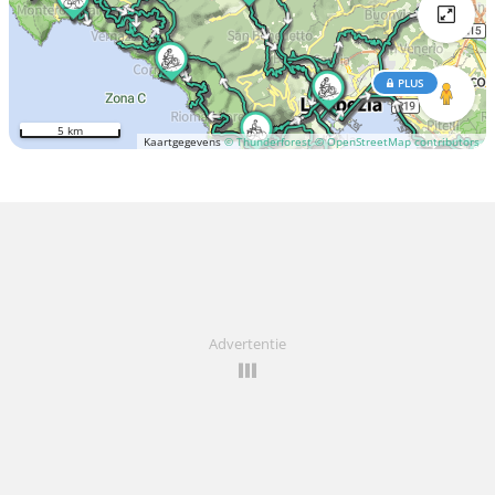
PLUS
5 km
Kaartgegevens
© Thunderforest
© OpenStreetMap contributors
Advertentie