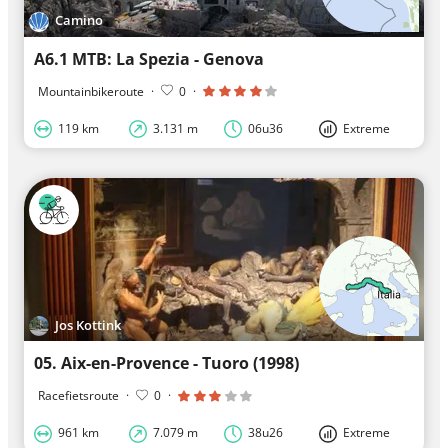
Camino
A6.1 MTB: La Spezia - Genova
Mountainbikeroute
·
0
·
119 km
3.131 m
06u36
Extreme
Jos Kottink
05. Aix-en-Provence - Tuoro (1998)
Racefietsroute
·
0
·
961 km
7.079 m
38u26
Extreme