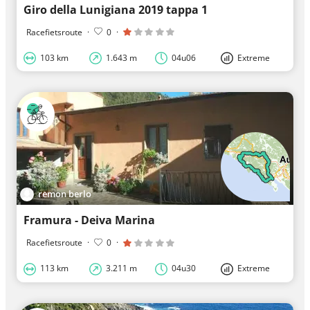
Giro della Lunigiana 2019 tappa 1
Racefietsroute
·
0
·
103 km
1.643 m
04u06
Extreme
remon berlo
Framura - Deiva Marina
Racefietsroute
·
0
·
113 km
3.211 m
04u30
Extreme