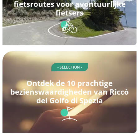
fietsroutes voor avontuurlijke
fietsers
- SELECTION -
Ontdek de 10 prachtige
bezienswaardigheden van Riccò
del Golfo di Spezia