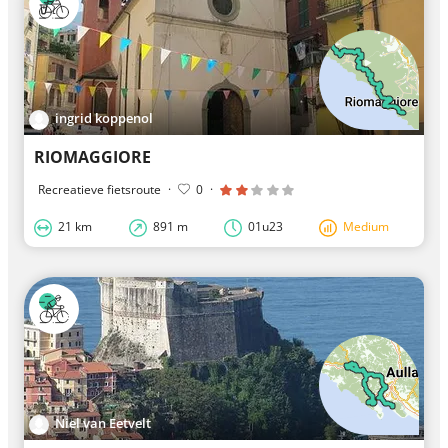
ingrid koppenol
RIOMAGGIORE
Recreatieve fietsroute
·
0
·
21 km
891 m
01u23
Medium
Niel van Eetvelt