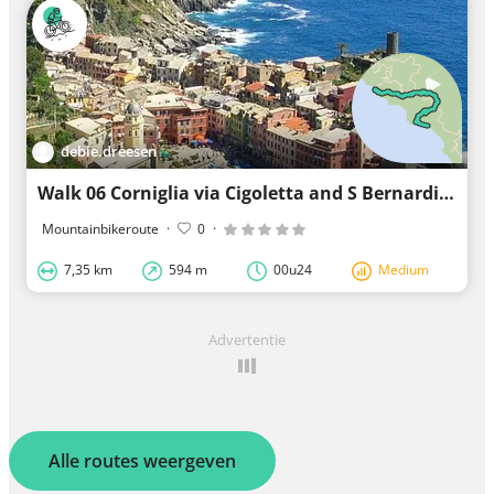
debie.dreesen
Walk 06 Corniglia via Cigoletta and S Bernardino to Vernazza
Mountainbikeroute
·
0
·
7,35 km
594 m
00u24
Medium
Advertentie
Alle routes weergeven