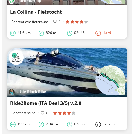
Fairbnb.coop
La Collina - Fietstocht
Recreatieve fietsroute
·
1
·
41,6 km
826 m
02u46
Hard
Little Black Bike
Ride2Rome (ITA Deel 3/5) v.2.0
Racefietsroute
·
0
·
199 km
7.041 m
07u56
Extreme