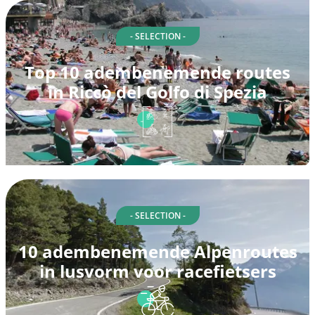
- SELECTION -
Top 10 adembenemende routes
in Riccò del Golfo di Spezia
- SELECTION -
10 adembenemende Alpenroutes
in lusvorm voor racefietsers