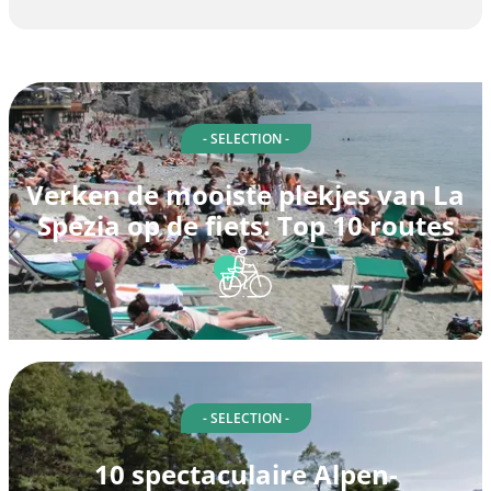
- SELECTION -
Verken de mooiste plekjes van La
Spezia op de fiets: Top 10 routes
- SELECTION -
10 spectaculaire Alpen-