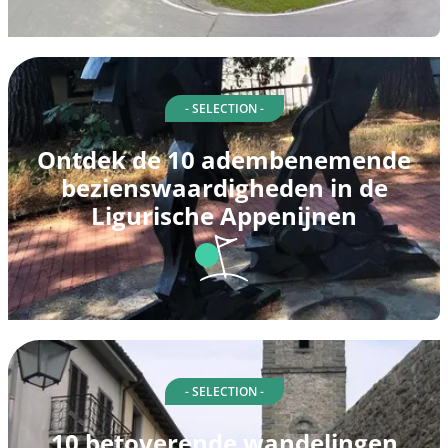
- SELECTION -
Ontdek de 10 adembenemende
bezienswaardigheden in de
Ligurische Appenijnen
- SELECTION -
10 betoverende wandelingen