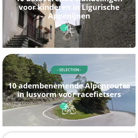
voor kinderen in Ligurische
Appenijnen
- SELECTION -
10 adembenemende Alpenroutes
in lusvorm voor racefietsers