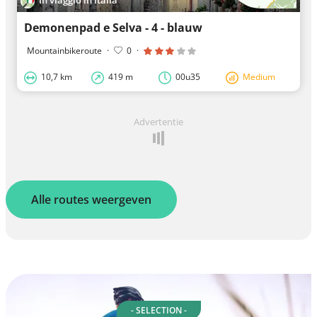
In viaggio in Italia
Demonenpad e Selva - 4 - blauw
Mountainbikeroute
·
0
·
10,7 km
419 m
00u35
Medium
Advertentie
Alle routes weergeven
- SELECTION -