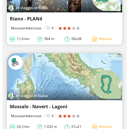
In viaggio in Italia
Riano - PLAN4
Mountainbikeroute
·
0
·
11,4 km
364 m
00u38
Medium
In viaggio in Italia
Mossale - Navert - Lagoni
Mountainbikeroute
·
0
·
24,3 km
1.032 m
01u21
Medium