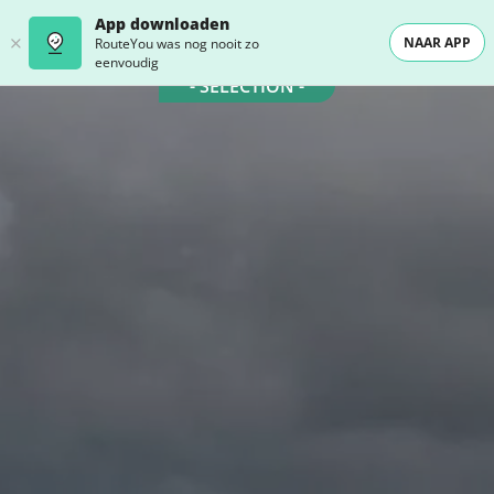
App downloaden
NAAR APP
RouteYou was nog nooit zo
eenvoudig
- SELECTION -