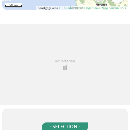
50 km
Kaartgegevens
© Thunderforest
© OpenStreetMap contributors
Advertentie
- SELECTION -