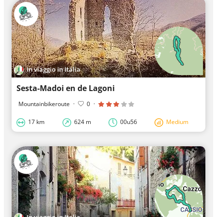
In viaggio in Italia
Sesta-Madoi en de Lagoni
Mountainbikeroute
·
0
·
17 km
624 m
00u56
Medium