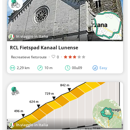
In viaggio in Italia
RCL Fietspad Kanaal Lunense
Recreatieve fietsroute
·
0
·
2,29 km
10 m
00u09
Easy
In viaggio in Italia