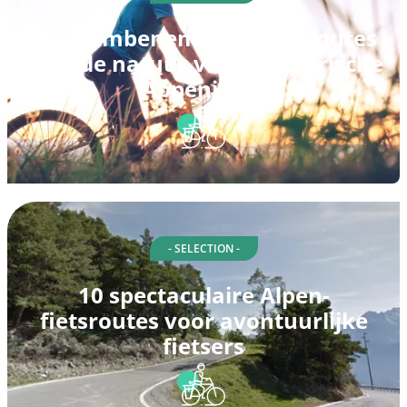
10 adembenemende fietsroutes
door de natuur van de Ligurische
Appenijnen
- SELECTION -
10 spectaculaire Alpen-
fietsroutes voor avontuurlijke
fietsers