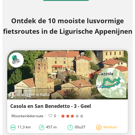
Ontdek de 10 mooiste lusvormige
fietsroutes in de Ligurische Appenijnen
In viaggio in Italia
Casola en San Benedetto - 3 - Geel
Mountainbikeroute
·
0
·
11,3 km
457 m
00u37
Medium