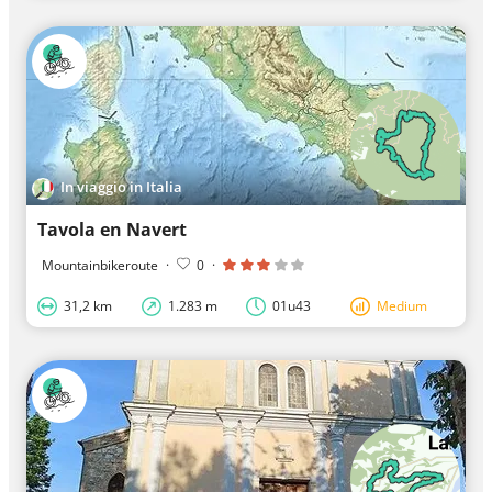
In viaggio in Italia
Tavola en Navert
Mountainbikeroute
·
0
·
31,2 km
1.283 m
01u43
Medium