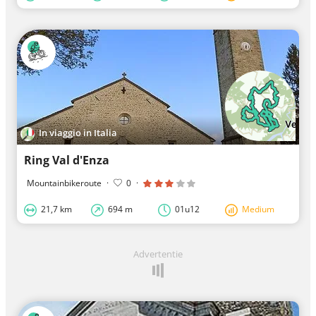
In viaggio in Italia
Ring Val d'Enza
Mountainbikeroute
·
0
·
21,7 km
694 m
01u12
Medium
Advertentie