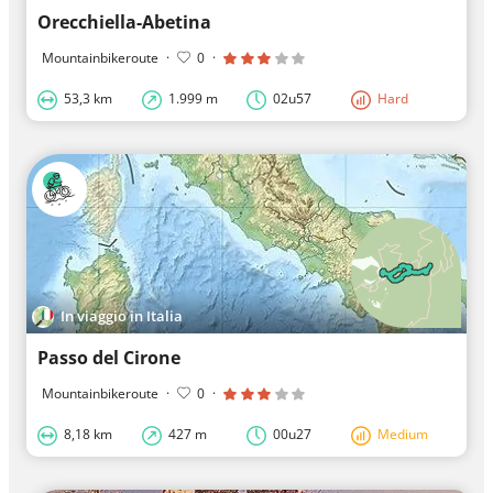
Orecchiella-Abetina
Mountainbikeroute
·
0
·
53,3 km
1.999 m
02u57
Hard
In viaggio in Italia
Passo del Cirone
Mountainbikeroute
·
0
·
8,18 km
427 m
00u27
Medium