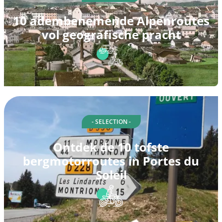
10 adembenemende Alpenroutes
vol geografische pracht
- SELECTION -
Ontdek de 10 tofste
bergmotorroutes in Portes du
Soleil