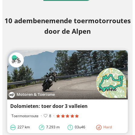
10 adembenemende toermotorroutes
door de Alpen
Motoren & Toerisme
Dolomieten: toer door 3 valleien
Toermotorroute
·
8
·
227 km
7.293 m
03u46
Hard