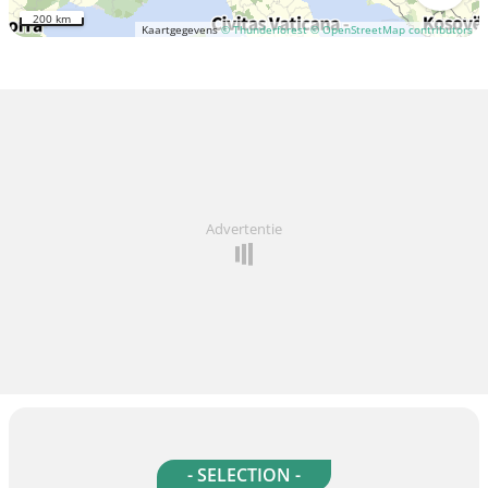
200 km
Kaartgegevens
© Thunderforest
© OpenStreetMap contributors
Advertentie
- SELECTION -