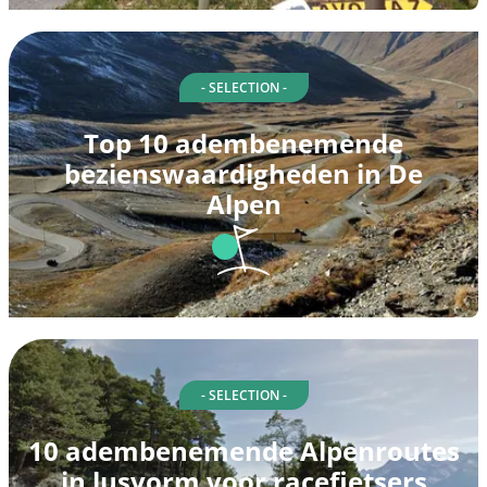
- SELECTION -
Top 10 adembenemende
bezienswaardigheden in De
Alpen
- SELECTION -
10 adembenemende Alpenroutes
in lusvorm voor racefietsers