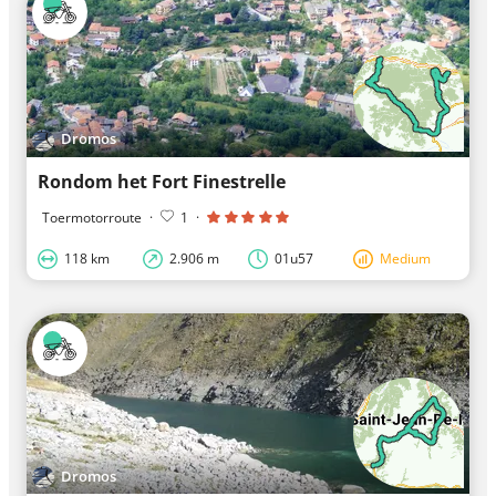
Dromos
Rondom het Fort Finestrelle
Toermotorroute
·
1
·
118 km
2.906 m
01u57
Medium
Dromos