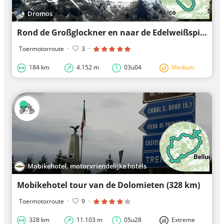
Dromos
Rond de Großglockner en naar de Edelweißspitze
Toermotorroute
·
3
·
184 km
4.152 m
03u04
Medium
Mobikehotel, motorvriendelijke hotels
Mobikehotel tour van de Dolomieten (328 km)
Toermotorroute
·
9
·
328 km
11.103 m
05u28
Extreme