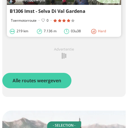
Tom Boudewijns
B1306 Imst - Selva Di Val Gardena
Toermotorroute
·
0
·
219 km
7.136 m
03u38
Hard
Advertentie
Alle routes weergeven
- SELECTION -