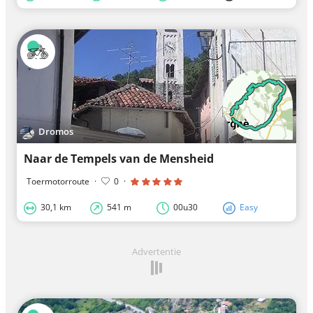
Dromos
Naar de Tempels van de Mensheid
Toermotorroute
·
0
·
30,1 km
541 m
00u30
Easy
Advertentie