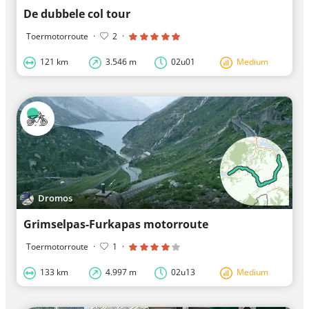
De dubbele col tour
Toermotorroute
·
2
·
121 km
3.546 m
02u01
Medium
Dromos
Grimselpas-Furkapas motorroute
Toermotorroute
·
1
·
133 km
4.997 m
02u13
Medium