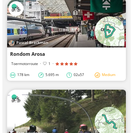
Pascal Brackman
Rondom Arosa
Toermotorroute
·
1
·
178 km
5.695 m
02u57
Medium