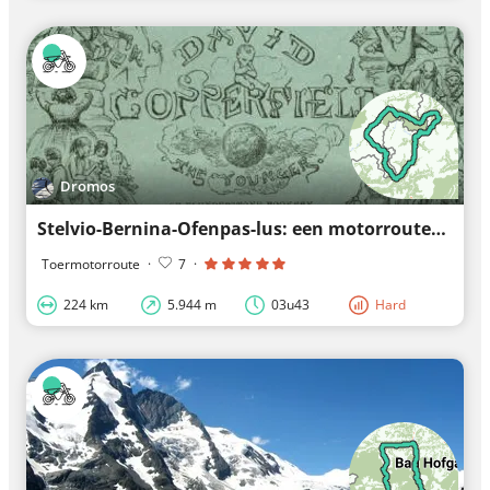
Dromos
Stelvio-Bernina-Ofenpas-lus: een motorroutes met 3 bergpassen
Toermotorroute
·
7
·
224 km
5.944 m
03u43
Hard