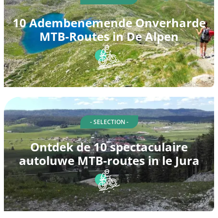
10 Adembenemende Onverharde
MTB-Routes in De Alpen
- SELECTION -
Ontdek de 10 spectaculaire
autoluwe MTB-routes in le Jura