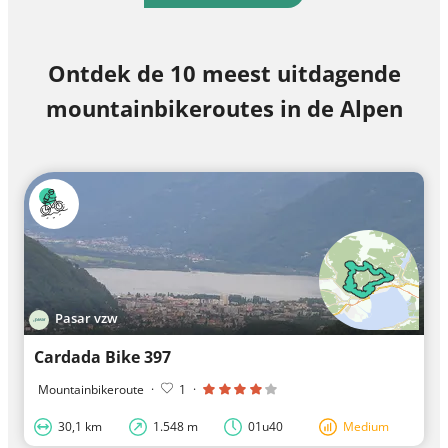
Ontdek de 10 meest uitdagende
mountainbikeroutes in de Alpen
Pasar vzw
Cardada Bike 397
Mountainbikeroute
·
1
·
30,1 km
1.548 m
01u40
Medium