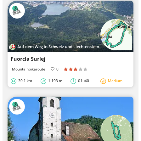
Auf dem Weg in Schweiz und Liechtenstein
Fuorcla Surlej
Mountainbikeroute
·
0
·
30,1 km
1.193 m
01u40
Medium