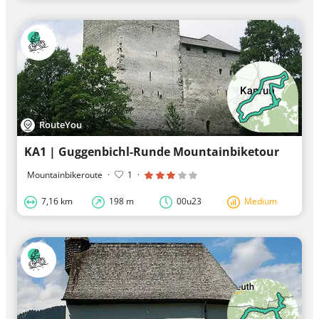
RouteYou
KA1 | Guggenbichl-Runde Mountainbiketour
Mountainbikeroute
·
1
·
7,16 km
198 m
00u23
Medium