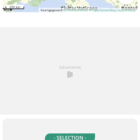
200 km
Kaartgegevens
© Thunderforest
© OpenStreetMap contributors
Advertentie
- SELECTION -