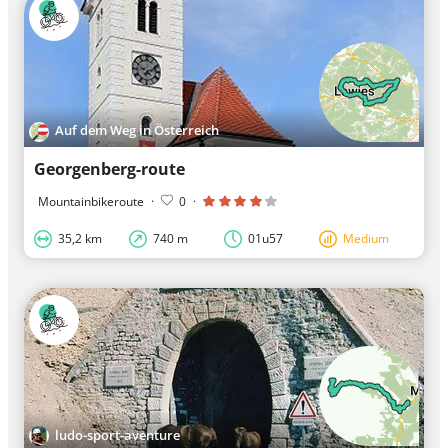
Auf dem Weg in Österreich
Georgenberg-route
Mountainbikeroute
·
0
·
35,2 km
740 m
01u57
Medium
ludo-sport-aventure