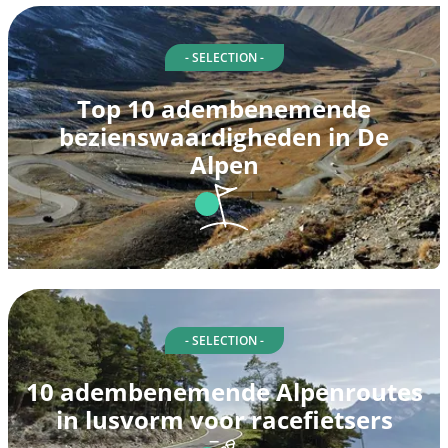
- SELECTION -
Top 10 adembenemende
bezienswaardigheden in De
Alpen
- SELECTION -
10 adembenemende Alpenroutes
in lusvorm voor racefietsers