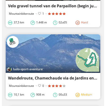
Velo gravel tunnel van de Parpaillon (begin juli 2024) vanaf La Condamine-Châtelard
Mountainbikeroute
·
1
·
37,5 km
1.448 m
02u05
Hard
ludo-sport-aventure
Wandelroute, Chamechaude via de Jardins en de Brèche Arnaud vanaf de Col de Porte (Isère)
Mountainbikeroute
·
0
·
10,1 km
908 m
00u33
Medium