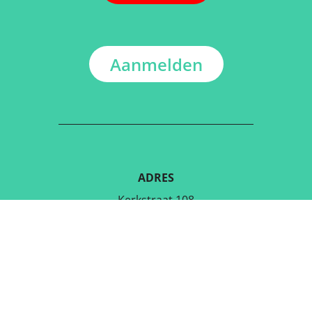
Aanmelden
ADRES
Kerkstraat 108
9050 Gentbrugge, België
DOWNLOAD DE GRATIS APP