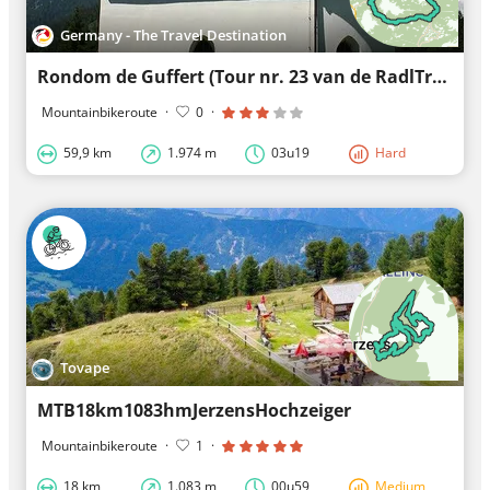
Germany - The Travel Destination
Rondom de Guffert (Tour nr. 23 van de RadlTraum Zuid)
Mountainbikeroute
·
0
·
59,9 km
1.974 m
03u19
Hard
Tovape
MTB18km1083hmJerzensHochzeiger
Mountainbikeroute
·
1
·
18 km
1.083 m
00u59
Medium