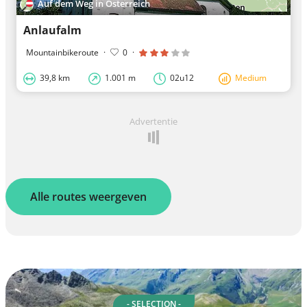
Auf dem Weg in Österreich
Anlaufalm
Mountainbikeroute
·
0
·
39,8 km
1.001 m
02u12
Medium
Advertentie
Alle routes weergeven
- SELECTION -