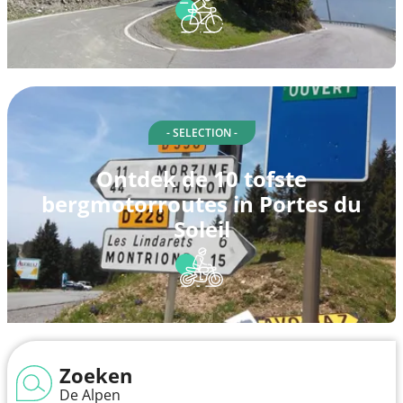
- SELECTION -
Ontdek de 10 tofste
bergmotorroutes in Portes du
Soleil
Zoeken
De Alpen