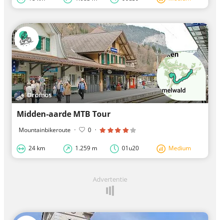
Dromos
Midden-aarde MTB Tour
Mountainbikeroute
·
0
·
24 km
1.259 m
01u20
Medium
Advertentie