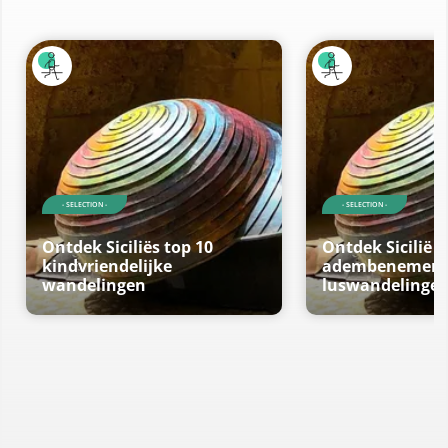
- SELECTION -
- SELECTION -
Ontdek Siciliës top 10
Ontdek Sicilië t
kindvriendelijke
adembenemen
wandelingen
luswandelinge