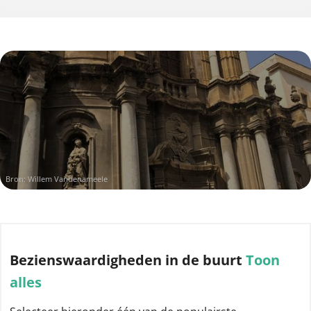
Bron: Willem Vandenameele
Bezienswaardigheden
in de buurt
Toon
alles