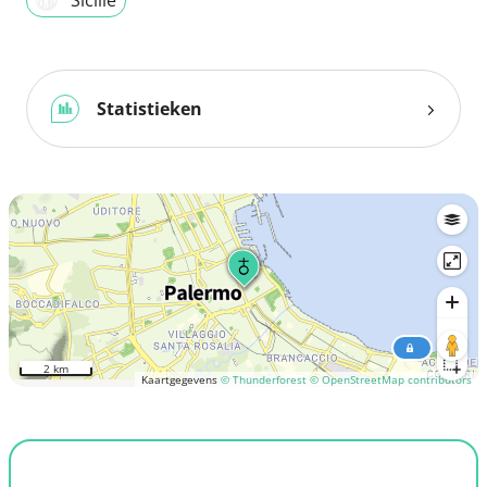
Sicilië
Statistieken
2 km
Kaartgegevens
© Thunderforest
© OpenStreetMap contributors