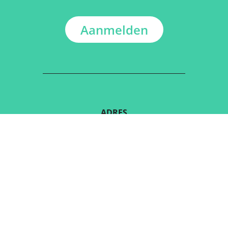
Aanmelden
ADRES
Kerkstraat 108
9050 Gentbrugge, België
DOWNLOAD DE GRATIS APP