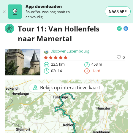
App downloaden
NAAR APP
RouteYou was nog nooit zo
eenvoudig
Tour 11: Van Hollenfels
naar Mamertal
Discover Luxembourg
0
22,5 km
458 m
02u14
Hard
Bekijk op interactieve kaart