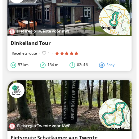
Fietsregio Twente voor KWF
Dinkelland Tour
Racefietsroute
·
1
·
57 km
134 m
02u16
Easy
Fietsregio Twente voor KWF
Fietsroute Schatkamer van Twente