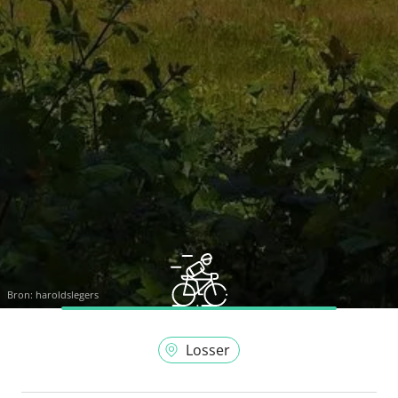
Bron:
haroldslegers
Losser