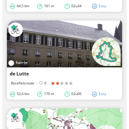
64,5 km
161 m
02u34
Easy
harrie
de Lutte
Racefietsroute
·
0
·
52,6 km
170 m
02u06
Easy