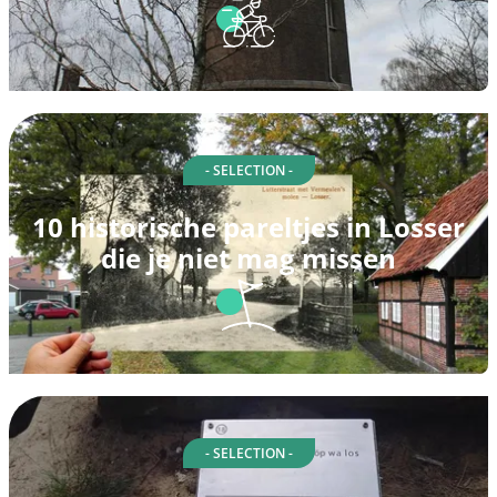
- SELECTION -
10 historische pareltjes in Losser
die je niet mag missen
- SELECTION -