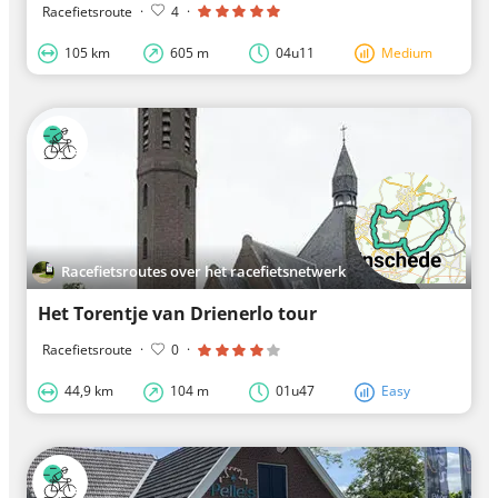
Racefietsroute
·
4
·
105 km
605 m
04u11
Medium
Racefietsroutes over het racefietsnetwerk
Het Torentje van Drienerlo tour
Racefietsroute
·
0
·
44,9 km
104 m
01u47
Easy