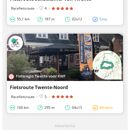
Racefietsroute
·
4
·
55,1 km
187 m
02u12
Easy
Fietsregio Twente voor KWF
Fietsroute Twente-Noord
Racefietsroute
·
5
·
106 km
295 m
04u15
Medium
Advertentie