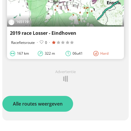
165119
2019 race Losser - Eindhoven
Racefietsroute
·
0
·
167 km
322 m
06u41
Hard
Advertentie
Alle routes weergeven