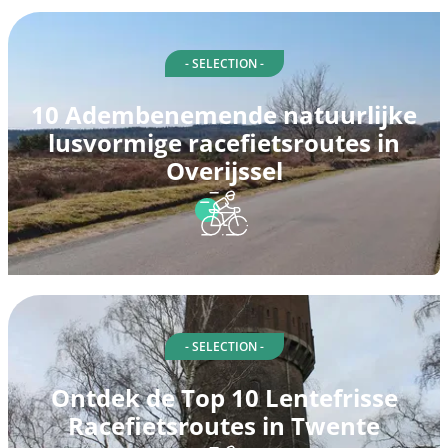
- SELECTION -
10 Adembenemende natuurlijke
lusvormige racefietsroutes in
Overijssel
- SELECTION -
Ontdek de Top 10 Lentefrisse
Racefietsroutes in Twente