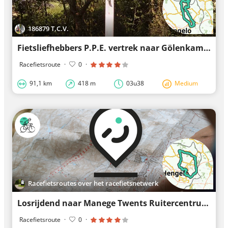
186879 T.C.V.
Fietsliefhebbers P.P.E. vertrek naar Gölenkamp
Racefietsroute
·
0
·
91,1 km
418 m
03u38
Medium
Racefietsroutes over het racefietsnetwerk
Losrijdend naar Manege Twents Ruitercentrum Het Hulsbeek
Racefietsroute
·
0
·