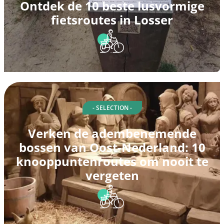
Ontdek de 10 beste lusvormige
fietsroutes in Losser
- SELECTION -
Verken de adembenemende
bossen van Oost-Nederland: 10
knooppuntenroutes om nooit te
vergeten