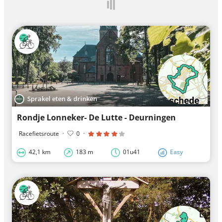
Sprakel eten & drinken
Rondje Lonneker- De Lutte - Deurningen
Racefietsroute
·
0
·
42,1 km
183 m
01u41
Easy