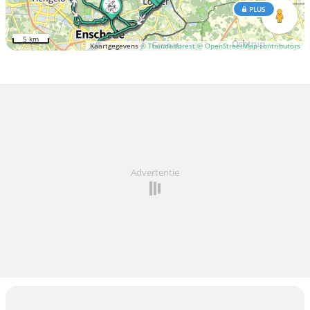
PLUS
5 km
Kaartgegevens
© Thunderforest
© OpenStreetMap contributors
Advertentie