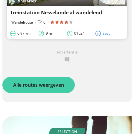
Itineraries
Treinstation Nesselande al wandelend
Wandelroute
·
0
·
6,97 km
9 m
01u24
Easy
Advertentie
Alle routes weergeven
- SELECTION -