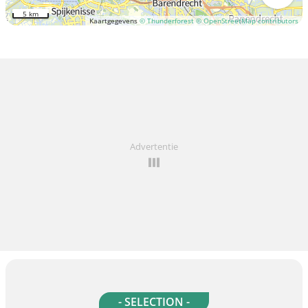
5 km
Kaartgegevens
© Thunderforest
© OpenStreetMap contributors
Advertentie
- SELECTION -