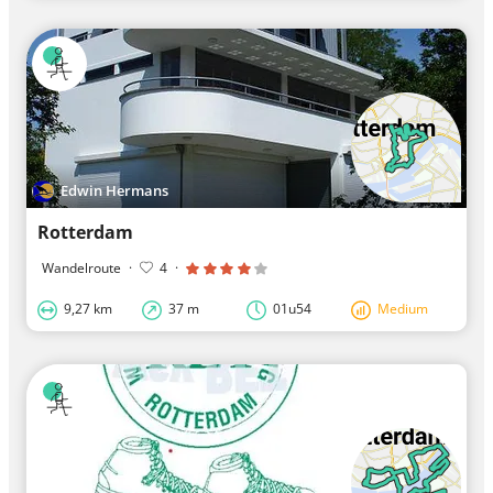
Edwin Hermans
Rotterdam
Wandelroute
·
4
·
9,27 km
37 m
01u54
Medium