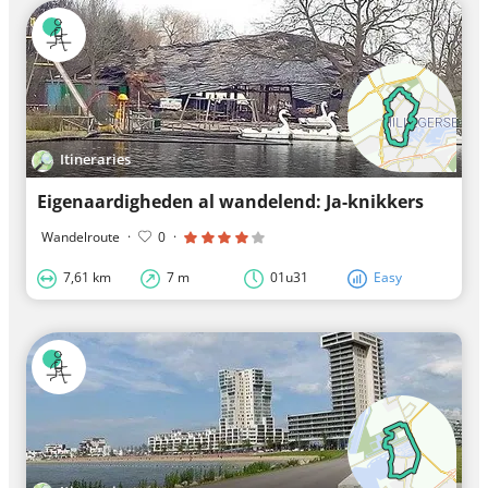
Itineraries
Eigenaardigheden al wandelend: Ja-knikkers
Wandelroute
·
0
·
7,61 km
7 m
01u31
Easy