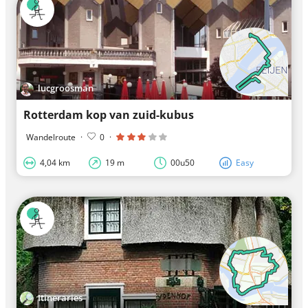
lucgroosman
Rotterdam kop van zuid-kubus
Wandelroute
·
0
·
4,04 km
19 m
00u50
Easy
Itineraries