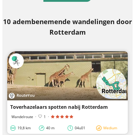
10 adembenemende wandelingen door
Rotterdam
RouteYou
Toverhazelaars spotten nabij Rotterdam
Wandelroute
·
1
·
19,8 km
40 m
04u01
Medium