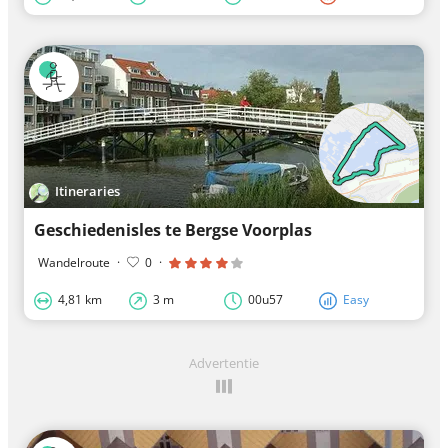
Itineraries
Geschiedenisles te Bergse Voorplas
Wandelroute
·
0
·
4,81 km
3 m
00u57
Easy
Advertentie