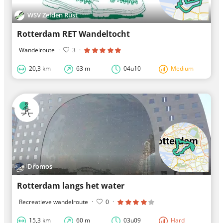
WSV Zelden Rust
Rotterdam RET Wandeltocht
Wandelroute
·
3
·
20,3 km
63 m
04u10
Medium
Dromos
Rotterdam langs het water
Recreatieve wandelroute
·
0
·
15,3 km
60 m
03u09
Hard