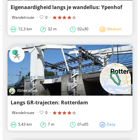
Eigenaardigheid langs je wandellus: Ypenhof
Wandelroute
·
0
·
12,3 km
32 m
02u30
Medium
Itineraries
Langs GR-trajecten: Rotterdam
Wandelroute
·
0
·
5,43 km
7 m
01u05
Easy