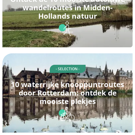
wandelroutes in Midden-
Hollands natuur
- SELECTION -
10 waterrijke knooppuntroutes
door Rotterdam: ontdek de
mooiste plekjes