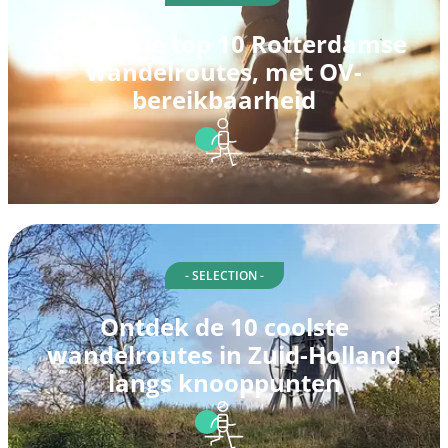
Ontdek de top 10 Rotterdamse
wandelroutes, met OV-
bereikbaarheid
- SELECTION -
Ontdek de 10 coolste
wandelroutes in Zuid-Holland
langs knooppunten