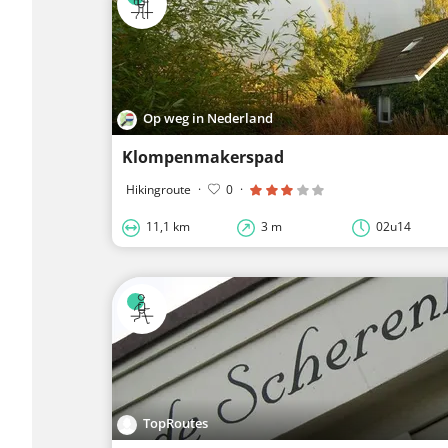
Op weg in Nederland
Klompenmakerspad
Hikingroute
·
0
·
11,1 km
3 m
02u14
TopRoutes