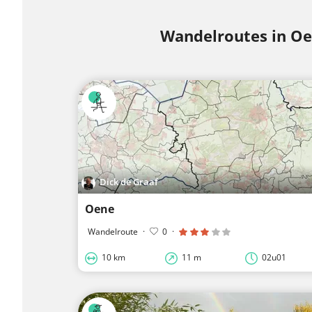
Wandelroutes in O
Dick de Graaf
Oene
Wandelroute
·
0
·
10 km
11 m
02u01