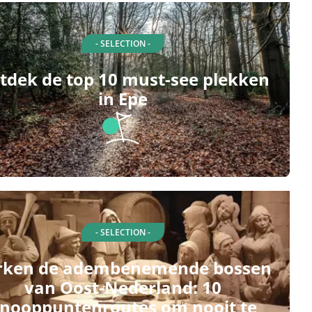
- SELECTION -
tdek de top 10 must-see plekken
in Epe
- SELECTION -
rken de adembenemende bossen
van Oost-Nederland: 10
nooppuntenroutes om nooit te