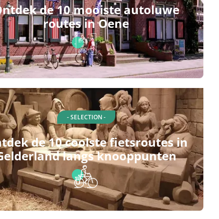
ntdek de 10 mooiste autoluwe
routes in Oene
- SELECTION -
tdek de 10 coolste fietsroutes in
Gelderland langs knooppunten