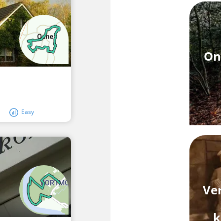
On
Easy
Ve
k