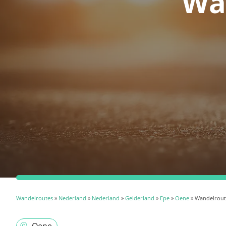
Wa
Wandelroutes
»
Nederland
»
Nederland
»
Gelderland
»
Epe
»
Oene
» Wandelrout