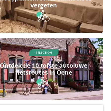
vergeten
- SELECTION -
Ontdek de 10 tofste autoluwe
fietsroutes in Oene