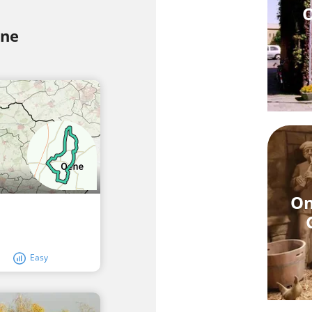
O
ene
On
Easy