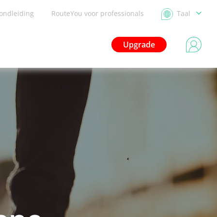
ondleiding
RouteYou voor professionals
Taal
Upgrade