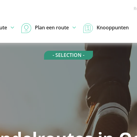
R
ute
Plan een route
Knooppunten
- SELECTION -