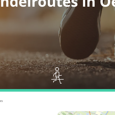
ndelroutes in O
es