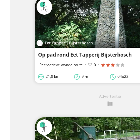
Eet Tapperij Bijsterbosch
Op pad rond Eet Tapperij Bijsterbosch
Recreatieve wandelroute
·
0
·
21,8 km
9 m
04u22
Advertentie