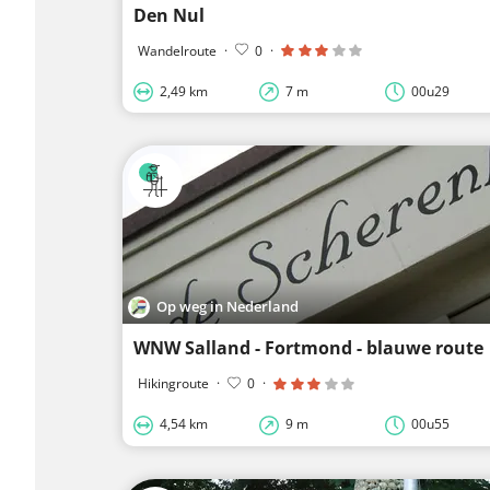
Den Nul
Wandelroute
·
0
·
2,49 km
7 m
00u29
Op weg in Nederland
WNW Salland - Fortmond - blauwe route
Hikingroute
·
0
·
4,54 km
9 m
00u55