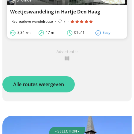
Dromos
Weetjeswandeling in Hartje Den Haag
Recreatieve wandelroute
·
7
·
8,34 km
17 m
01u41
Easy
Advertentie
Alle routes weergeven
- SELECTION -