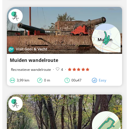
Visit Gooi & Vecht
Muiden wandelroute
Recreatieve wandelroute
·
4
·
3,99 km
0 m
00u47
Easy