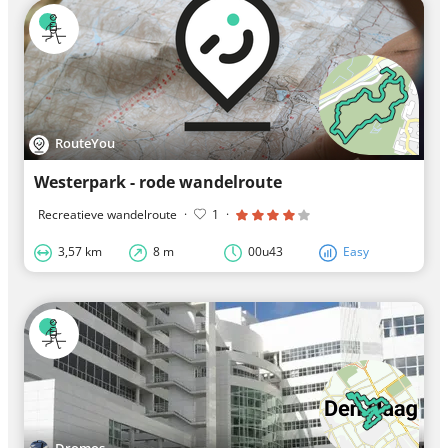
RouteYou
Westerpark - rode wandelroute
Recreatieve wandelroute
·
1
·
3,57 km
8 m
00u43
Easy