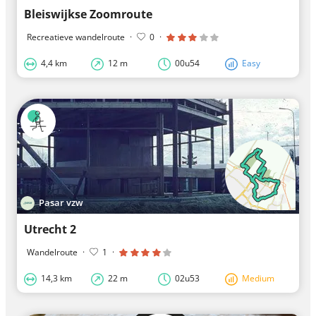
Bleiswijkse Zoomroute
Recreatieve wandelroute
·
0
·
4,4 km
12 m
00u54
Easy
Pasar vzw
Utrecht 2
Wandelroute
·
1
·
14,3 km
22 m
02u53
Medium