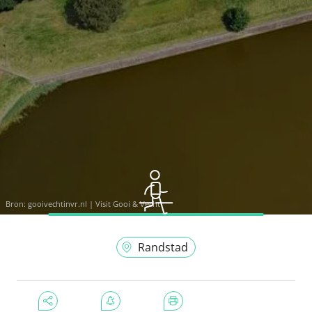
Bron:
gooivechtinvr.nl | Visit Gooi & Vecht
Randstad