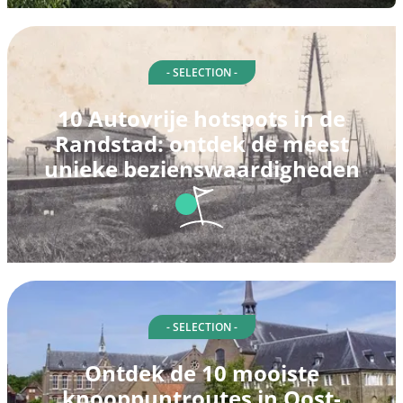
- SELECTION -
10 Autovrije hotspots in de
Randstad: ontdek de meest
unieke bezienswaardigheden
- SELECTION -
Ontdek de 10 mooiste
knooppuntroutes in Oost-