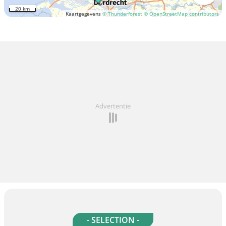
20 km
Kaartgegevens
© Thunderforest
© OpenStreetMap contributors
Advertentie
- SELECTION -