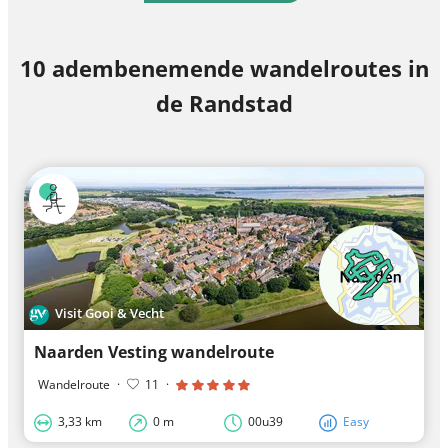
10 adembenemende wandelroutes in
de Randstad
Visit Gooi & Vecht
Naarden Vesting wandelroute
Wandelroute
·
11
·
3,33 km
0 m
00u39
Easy