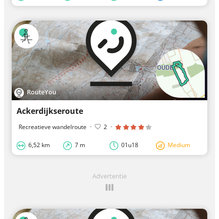
RouteYou
Ackerdijkseroute
Recreatieve wandelroute
·
2
·
6,52 km
7 m
01u18
Medium
Advertentie