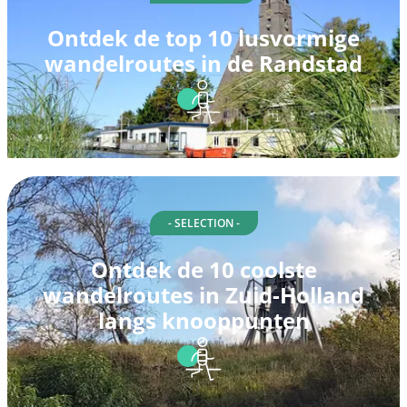
Ontdek de top 10 lusvormige
wandelroutes in de Randstad
- SELECTION -
Ontdek de 10 coolste
wandelroutes in Zuid-Holland
langs knooppunten