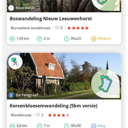
Noordwijk
Boswandeling Nieuw Leeuwenhorst
Recreatieve wandelroute
·
0
·
1,95 km
2 m
00u23
Medium
De Telegraaf
Kersenbloesemwandeling (5km versie)
Wandelroute
·
2
·
4,8 km
7 m
00u58
Easy