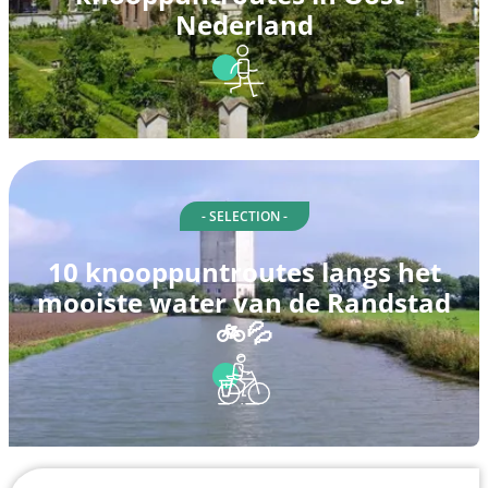
Nederland
- SELECTION -
10 knooppuntroutes langs het
mooiste water van de Randstad
🚲💦