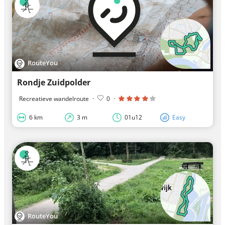
RouteYou
Rondje Zuidpolder
Recreatieve wandelroute
·
0
·
6 km
3 m
01u12
Easy
RouteYou