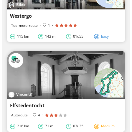
Biker
Westergo
Toermotorroute
·
1
·
115 km
142 m
01u55
Easy
Vincent3
Elfstedentocht
Autoroute
·
4
·
216 km
71 m
03u35
Medium