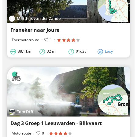
Matthijs van der Zande
Franeker naar Joure
Toermotorroute
·
1
·
88,1 km
32 m
01u28
Easy
Tom DtB
Dag 3 Groep 1 Leeuwarden - Blikvaart
Motorroute
·
0
·