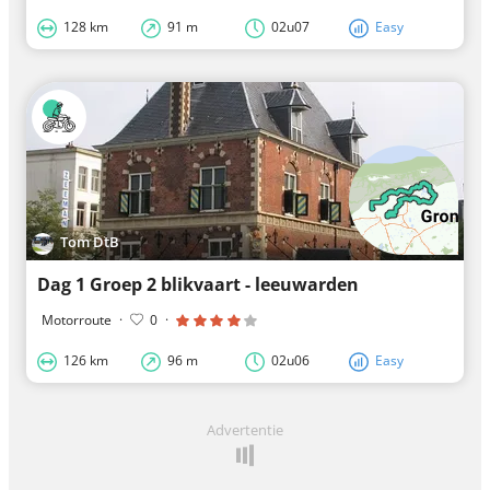
128 km
91 m
02u07
Easy
Tom DtB
Dag 1 Groep 2 blikvaart - leeuwarden
Motorroute
·
0
·
126 km
96 m
02u06
Easy
Advertentie