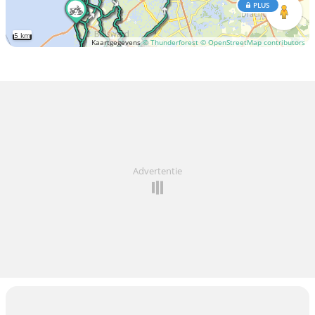
PLUS
5 km
Kaartgegevens
© Thunderforest
© OpenStreetMap contributors
Advertentie