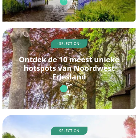
- SELECTION -
Ontdek de 10 meest unieke
hotspots van Noordwest
Friesland
- SELECTION -