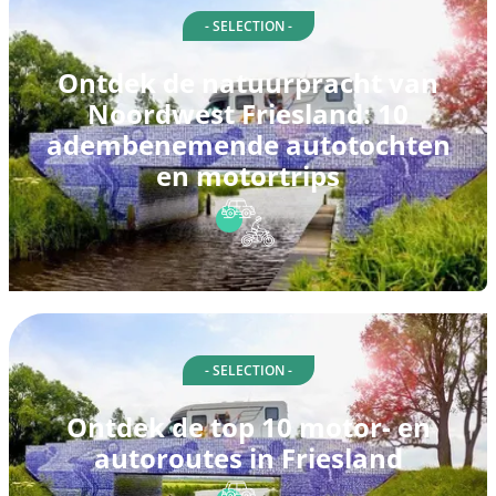
- SELECTION -
Ontdek de natuurpracht van
Noordwest Friesland: 10
adembenemende autotochten
en motortrips
- SELECTION -
Ontdek de top 10 motor- en
autoroutes in Friesland