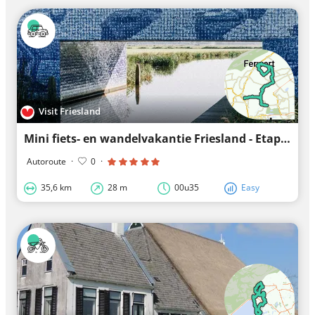
Visit Friesland
Mini fiets- en wandelvakantie Friesland - Etappe 2
Autoroute
·
0
·
35,6 km
28 m
00u35
Easy