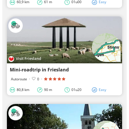
60,9 km
61 m
01u00
Easy
Visit Friesland
Mini-roadtrip in Friesland
Autoroute
·
0
·
80,8 km
90 m
01u20
Easy