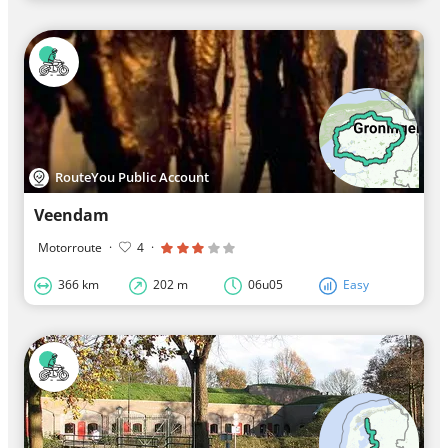
RouteYou Public Account
Veendam
Motorroute
·
4
·
366 km
202 m
06u05
Easy