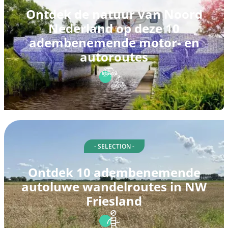
Ontdek de natuur van Noord
Nederland op deze 10
adembenemende motor- en
autoroutes
- SELECTION -
Ontdek 10 adembenemende
autoluwe wandelroutes in NW
Friesland