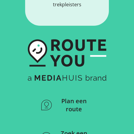
trekpleisters
Plan een
route
Zoek een