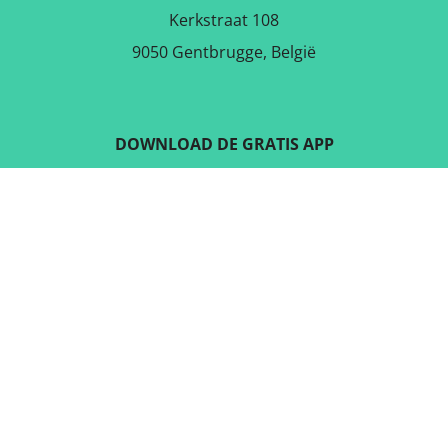
Kerkstraat 108
9050 Gentbrugge, België
DOWNLOAD DE GRATIS APP
VOLG ONS