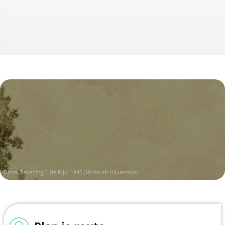
Bron: Tekening J. de Rijk, 1840 (Museum Hilversum)