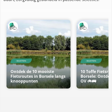
- SELECTION -
- SELECTION -
Ontdek de 10 mooiste
10 Toffe Fietsro
Fietsroutes in Borsele langs
Borsele: Ontde
knooppunten
OV 🚲🚌