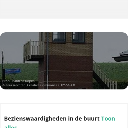
Bron:
Manfred Kopka
Auteursrechten:
Creative Commons CC BY-SA 4.0
Bezienswaardigheden
in de buurt
Toon
alles