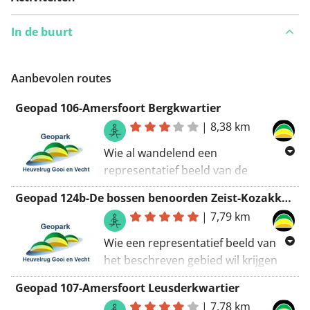
In de buurt
Aanbevolen routes
Geopad 106-Amersfoort Bergkwartier
|
8,38 km
Wie al wandelend een
representatief beeld van de
geomorfologische gesteldheid,
Geopad 124b-De bossen benoorden Zeist-Kozakkenputroute
structuur en architectuur van het
|
7,79 km
hooggelegen Amersfoortse
Bergkwartier wil krijgen adviseren
Wie een representatief beeld van
wij de hierna door ons beschreven
het beschreven gebied wil krijgen
route te lopen. De zes kilometer
kan het beste de twee hierna
Geopad 107-Amersfoort Leusderkwartier
lange route begint en eindigt bij het
beschreven wandelroutes lopen. De
|
7,78 km
NS-station Amersfoort.