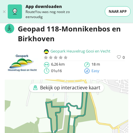
App downloaden
NAAR APP
RouteYou was nog nooit zo
eenvoudig
Geopad 118-Monnikenbos en
Birkhoven
Geopark Heuvelrug Gooi en Vecht
0
6,26 km
18 m
01u16
Easy
Bekijk op interactieve kaart