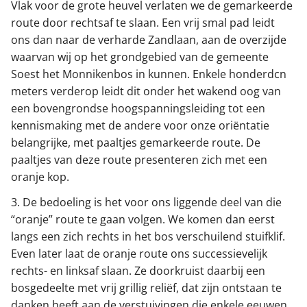
Vlak voor de grote heuvel verlaten we de gemarkeerde
route door rechtsaf te slaan. Een vrij smal pad leidt
ons dan naar de verharde Zandlaan, aan de overzijde
waarvan wij op het grondgebied van de gemeente
Soest het Monnikenbos in kunnen. Enkele honderdcn
meters verderop leidt dit onder het wakend oog van
een bovengrondse hoogspanningsleiding tot een
kennismaking met de andere voor onze oriëntatie
belangrijke, met paaltjes gemarkeerde route. De
paaltjes van deze route presenteren zich met een
oranje kop.
3. De bedoeling is het voor ons liggende deel van die
“oranje” route te gaan volgen. We komen dan eerst
langs een zich rechts in het bos verschuilend stuifklif.
Even later laat de oranje route ons successievelijk
rechts- en linksaf slaan. Ze doorkruist daarbij een
bosgedeelte met vrij grillig reliëf, dat zijn ontstaan te
danken heeft aan de verstuivingen die enkele eeuwen