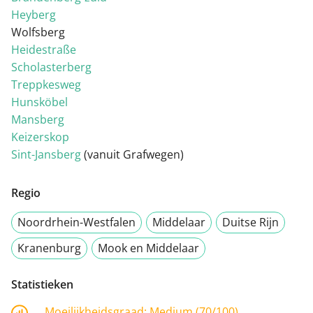
Heyberg
Wolfsberg
Heidestraße
Scholasterberg
Treppkesweg
Hunsköbel
Mansberg
Keizerskop
Sint-Jansberg
(vanuit Grafwegen)
Regio
Noordrhein-Westfalen
Middelaar
Duitse Rijn
Kranenburg
Mook en Middelaar
Statistieken
Moeilijkheidsgraad:
Medium (70/100)