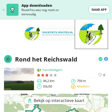
App downloaden
NAAR APP
RouteYou was nog nooit zo
eenvoudig
Rond het Reichswald
haroldslegers
0
96,2 km
759 m
03u50
Medium
Bekijk op interactieve kaart