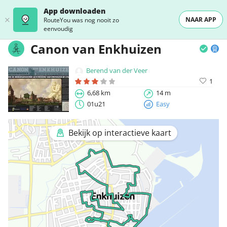
App downloaden
NAAR APP
RouteYou was nog nooit zo
eenvoudig
Canon van Enkhuizen
Berend van der Veer
1
6,68 km
14 m
01u21
Easy
Bekijk op interactieve kaart