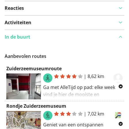
Reacties
Activiteiten
In de buurt
Aanbevolen routes
Zuiderzeemuseumroute
|
8,62 km
Ga met AlleTijd op pad: elke week
vind je hier de mooiste en
bijzonderste wandel- en fietsroutes.
Rondje Zuiderzeemuseum
Bekijk hieronder de route op je
|
7,02 km
telefoon en laat je meevoeren door
Geniet van een ontspannen
stadscentra, natuur- en