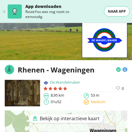
App downloaden
NAAR APP
RouteYou was nog nooit zo
eenvoudig
Rhenen - Wageningen
De Wandelmaker
0
8,95 km
53 m
01u52
Medium
Bekijk op interactieve kaart