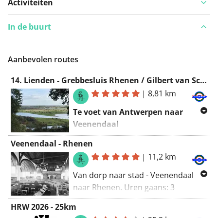
Activiteiten
In de buurt
Iets opgevallen op deze route?
Probleem toevoegen
Aanbevolen routes
14. Lienden - Grebbesluis Rhenen / Gilbert van Schoonbekepad
|
8,81 km
Te voet van Antwerpen naar
Veenendaal
Traject 14: Lienden - Grebbesluis
Veenendaal - Rhenen
Rhenen
|
11,2 km
Even buiten het dorp Lienden komt
Van dorp naar stad - Veenendaal
de route langs de Marspolder, een
naar Rhenen. Uren gaans: 3
natuurgebied met bijzonder helder
verhard/onverhard: 60/40
water, waar ook zeldzame vogels
HRW 2026 - 25km
Bereikbaarheid met OV: -
van profiteren. Het pad volgt de