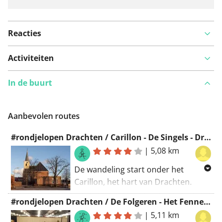
Reacties
Activiteiten
In de buurt
Aanbevolen routes
#rondjelopen Drachten / Carillon - De Singels - Drachtstervaart
|
5,08 km
De wandeling start onder het
Carillon, het hart van Drachten.
Daarna door het Reidingpark en
#rondjelopen Drachten / De Folgeren - Het Fennepark
langs de waterpartijen van de
|
5,11 km
Burefen, de Hoge Bomen en door