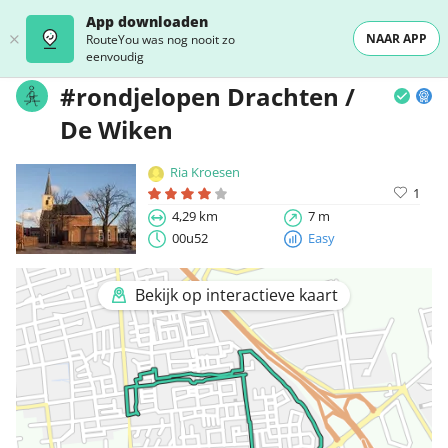
App downloaden
NAAR APP
RouteYou was nog nooit zo
eenvoudig
#rondjelopen Drachten /
De Wiken
Ria Kroesen
1
4,29 km
7 m
00u52
Easy
Bekijk op interactieve kaart