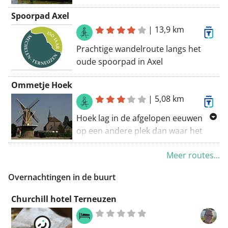
Nederland
Spoorpad Axel
Naar: Pierssenspolderstraat,
|
13,9 km
4541EH Terneuzen, Zeeland,
Nederland
Prachtige wandelroute langs het
oude spoorpad in Axel
Routering: Wandel - knooppunten
Ommetje Hoek
|
5,08 km
Hoek lag in de afgelopen eeuwen
op een andere plek dan waar het
huidige dorp nu ligt. Het dorp
Meer routes...
'verhuisde' zelfs twee keer! In 1488
na de doorbraak van de Braakman
Overnachtingen in de buurt
bouwden de inwoners hun dorp (dit
heette toen Vremdijcke) elders op.
Churchill hotel Terneuzen
Ook in 1600 verdronk het dorp.
Weer herbouwden de inwoners hun