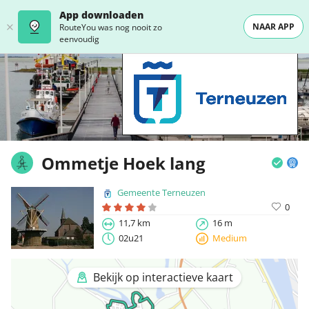
App downloaden
NAAR APP
RouteYou was nog nooit zo
eenvoudig
Ommetje Hoek lang
Gemeente Terneuzen
0
11,7 km
16 m
02u21
Medium
Bekijk op interactieve kaart