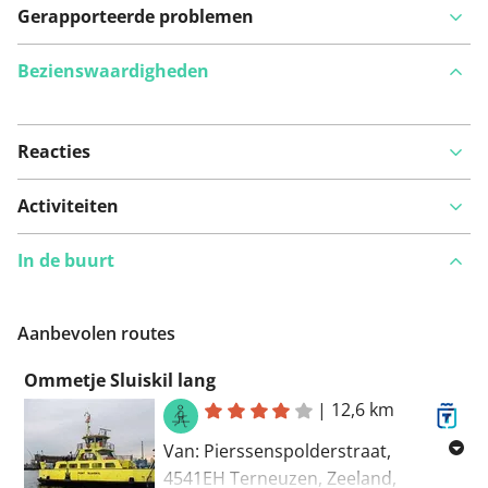
Gerapporteerde problemen
Bezienswaardigheden
Reacties
Bekijk op kaart
Activiteiten
In de buurt
Iets opgevallen op deze route?
Probleem toevoegen
Aanbevolen routes
Ommetje Sluiskil lang
|
12,6 km
Van: Pierssenspolderstraat,
4541EH Terneuzen, Zeeland,