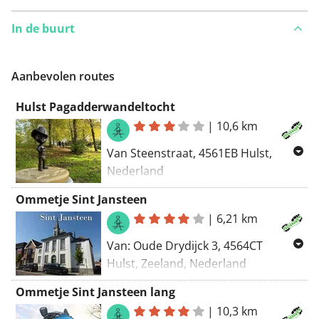
In de buurt
Aanbevolen routes
Hulst Pagadderwandeltocht
|
10,6 km
Van Steenstraat, 4561EB Hulst,
Nederland
Naar Steenstraat, 4561EB Hulst,
Ommetje Sint Jansteen
Nederland
|
6,21 km
Routering Manueel, Wandel -
Van: Oude Drydijck 3, 4564CT
mooiste, Wandel - kortste
Hulst, Zeeland, Nederland
Naar: Oude Drydijck 3, 4564CT Hulst,
Ommetje Sint Jansteen lang
Zeeland, Nederland
|
10,3 km