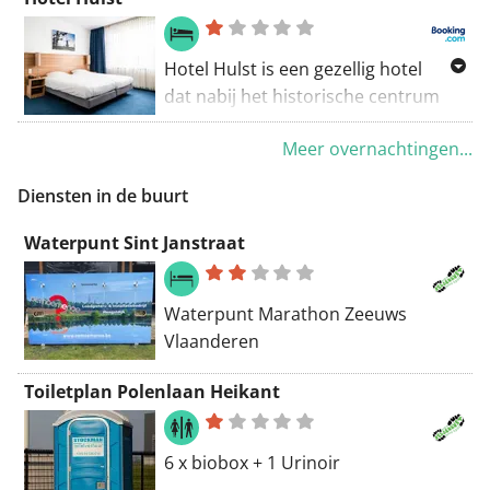
24 km van het station Antwerpen-
Zuid en op 25 km van het
Astridplein.
Hotel Hulst is een gezellig hotel
dat nabij het historische centrum
van Hulst is gelegen. Het hotel is
Meer overnachtingen...
persoonlijk en gastvrij en biedt
kamers met snelle
Diensten in de buurt
internetverbinding. Gasten kunnen
genieten van een heerlijk diner in
Waterpunt Sint Janstraat
restaurant De Eetkamer.
Waterpunt Marathon Zeeuws
Vlaanderen
Toiletplan Polenlaan Heikant
6 x biobox + 1 Urinoir