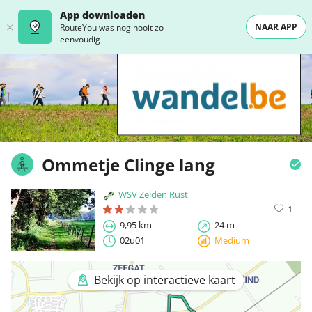
App downloaden
NAAR APP
RouteYou was nog nooit zo
eenvoudig
Ommetje Clinge lang
WSV Zelden Rust
1
9,95 km
24 m
02u01
Medium
Bekijk op interactieve kaart