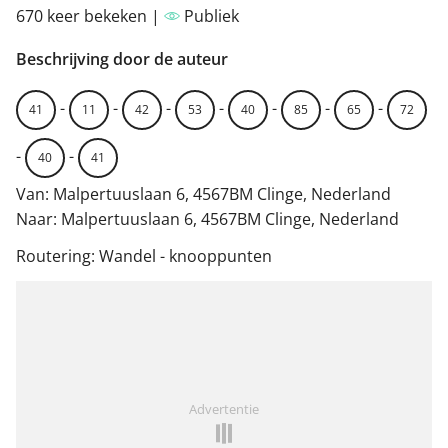
670 keer bekeken |
Publiek
Beschrijving door de auteur
-
-
-
-
-
-
-
41
11
42
53
40
85
65
72
-
-
40
41
Van: Malpertuuslaan 6, 4567BM Clinge, Nederland
Naar: Malpertuuslaan 6, 4567BM Clinge, Nederland
Routering: Wandel - knooppunten
Advertentie