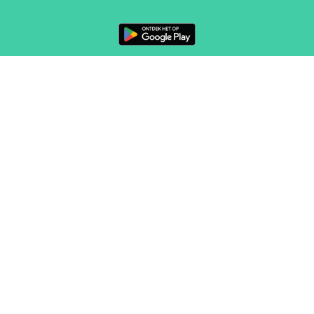
VOLG ONS
CONTACT
Marketing en verkoop
sales@routeyou.com