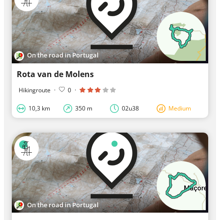
On the road in Portugal
Rota van de Molens
Hikingroute
·
0
·
10,3 km
350 m
02u38
Medium
On the road in Portugal