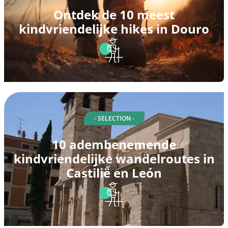
Ontdek de 10 meest
kindvriendelijke hikes in Douro
- SELECTION -
10 adembenemende
kindvriendelijke wandelroutes in
Castilië en León