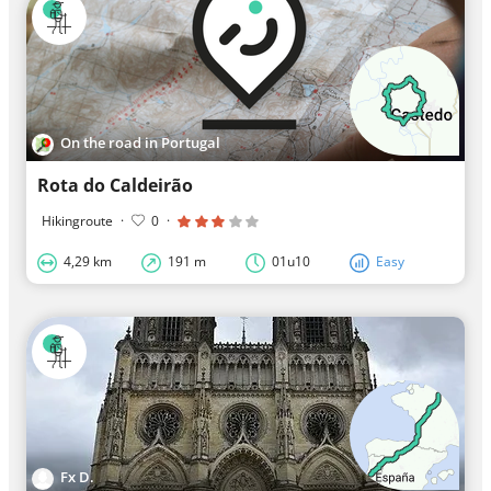
On the road in Portugal
Rota do Caldeirão
Hikingroute
·
0
·
4,29 km
191 m
01u10
Easy
Fx D.