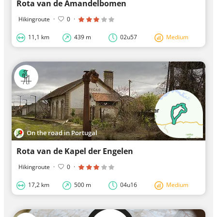
Rota van de Amandelbomen
Hikingroute
·
0
·
11,1 km
439 m
02u57
Medium
On the road in Portugal
Rota van de Kapel der Engelen
Hikingroute
·
0
·
17,2 km
500 m
04u16
Medium