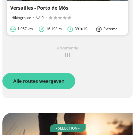
Versailles - Porto de Mós
Hikingroute
·
0
·
1.957 km
16.193 m
391u19
Extreme
Advertentie
Alle routes weergeven
- SELECTION -