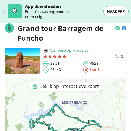
App downloaden
NAAR APP
RouteYou was nog nooit zo
eenvoudig
Grand tour Barragem de
Funcho
Camperstop Messines
0
29,3 km
492 m
06u40
Hard
Bekijk op interactieve kaart