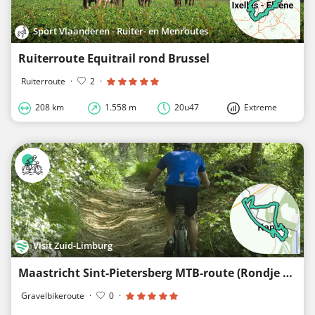
Sport Vlaanderen - Ruiter- en Menroutes
Ruiterroute Equitrail rond Brussel
Ruiterroute
·
2
·
208 km
1.558 m
20u47
Extreme
Visit Zuid-Limburg
Maastricht Sint-Pietersberg MTB-route (Rondje Riemst)
Gravelbikeroute
·
0
·