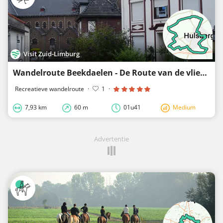
Visit Zuid-Limburg
Wandelroute Beekdaelen - De Route van de vliegende bok
Recreatieve wandelroute
·
1
·
7,93 km
60 m
01u41
Medium
Advertentie