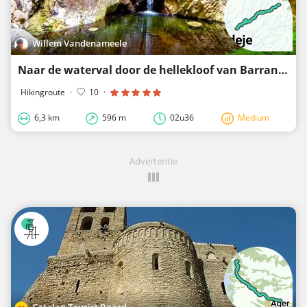
Willem Vandenameele
Naar de waterval door de hellekloof van Barranco del infienro
Hikingroute
·
10
·
6,3 km
596 m
02u36
Medium
Advertentie
Catalan Tourist Board