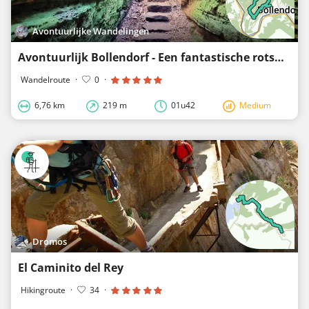
Avontuurlijke Wandelingen
Avontuurlijk Bollendorf - Een fantastische rotswereld met de Groene Hel en de Preekstoel
Wandelroute
·
0
·
6,76 km
219 m
01u42
Medium
Dromos
El Caminito del Rey
Hikingroute
·
34
·