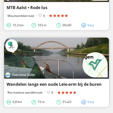
MTB Aalst • Rode lus
Mountainbikeroute
·
0
·
15,3 km
103 m
00u50
Easy
Toerisme Zulte
Wandelen langs een oude Leie-arm bij de buren
Recreatieve wandelroute
·
6
·
6,8 km
15 m
01u23
Easy