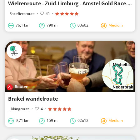
Wielrenroute - Zuid-Limburg - Amstel Gold Race-Lus 3
Racefietsroute
·
41
·
76,1 km
790 m
03u02
Medium
Routen
Brakel wandelroute
Hikingroute
·
4
·
9,71 km
159 m
02u12
Medium