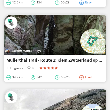
12,5 km
154 m
00u29
Easy
Sander Vancanneyt
Müllerthal Trail - Route 2: Klein Zwitserland op z'n best
Hikingroute
·
88
·
34,7 km
842 m
08u20
Hard