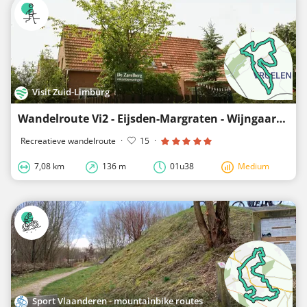
Visit Zuid-Limburg
Wandelroute Vi2 - Eijsden-Margraten - Wijngaarden wandeling Noorbeek
Recreatieve wandelroute
·
15
·
7,08 km
136 m
01u38
Medium
Sport Vlaanderen - mountainbike routes