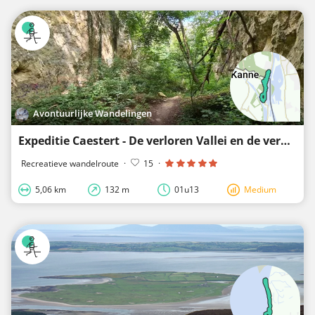
Avontuurlijke Wandelingen
Expeditie Caestert - De verloren Vallei en de verborgen Mergelgrotten
Recreatieve wandelroute
·
15
·
5,06 km
132 m
01u13
Medium