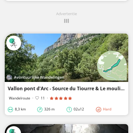
Advertentie
Avontuurlijke Wandelingen
Vallon pont d'Arc - Source du Tiourre & Le moulin du Tiourre
Wandelroute
·
11
·
8,3 km
326 m
02u12
Hard