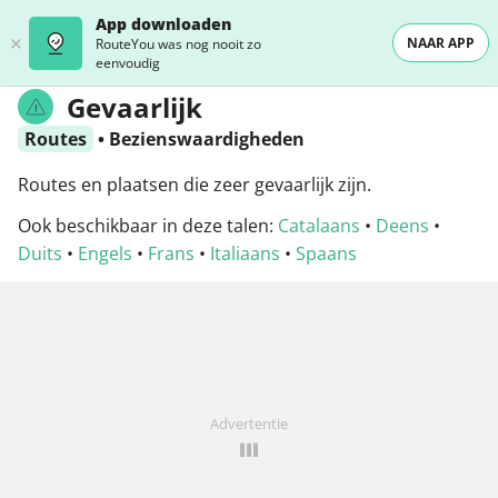
App downloaden
NAAR APP
RouteYou was nog nooit zo
eenvoudig
Gevaarlijk
Routes
•
Bezienswaardigheden
Routes en plaatsen die zeer gevaarlijk zijn.
Ook beschikbaar in deze talen:
Catalaans
•
Deens
•
Duits
•
Engels
•
Frans
•
Italiaans
•
Spaans
Advertentie