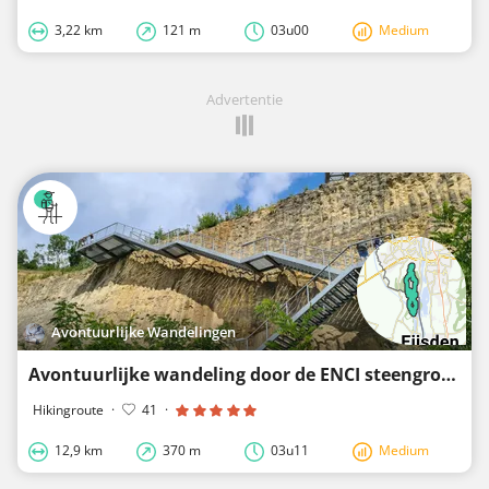
3,22 km
121 m
03u00
Medium
Advertentie
Avontuurlijke Wandelingen
Avontuurlijke wandeling door de ENCI steengroeve, over de Sint Pietersberg en langs Mergelgrotten
Hikingroute
·
41
·
12,9 km
370 m
03u11
Medium