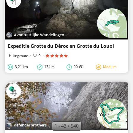
Avontuurlijke Wandelingen
Expeditie Grotte du Déroc en Grotte du Louoi
Hikingroute
·
9
·
3,21 km
134 m
00u51
Medium
defenderbrothers
1 - 43 / 540