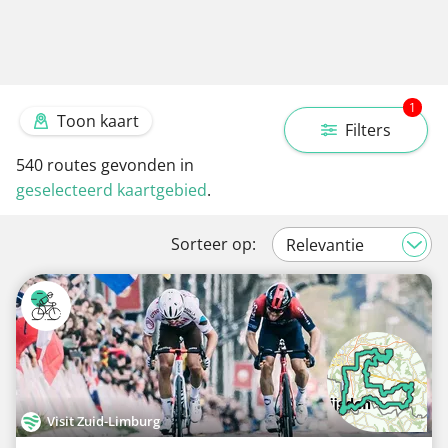
1
Toon kaart
Filters
540
routes gevonden in
geselecteerd kaartgebied
.
Sorteer op:
Visit Zuid-Limburg