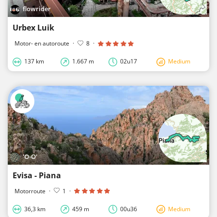
flowrider
Urbex Luik
Motor- en autoroute
·
8
·
137 km
1.667 m
02u17
Medium
'O-O'
Evisa - Piana
Motorroute
·
1
·
36,3 km
459 m
00u36
Medium