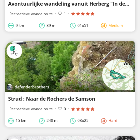
Avontuurlijke wandeling vanuit Herberg "In den Bockenreyder" langs de Reusel en de Flaestoren
Recreatieve wandelroute
·
1
·
9 km
39 m
01u51
Medium
defenderbrothers
Strud : Naar de Rochers de Samson
Recreatieve wandelroute
·
0
·
15 km
248 m
03u25
Hard