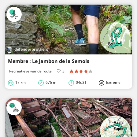
defenderbrothers
Membre : Le Jambon de la Semois
Recreatieve wandelroute
·
3
·
17 km
676 m
04u31
Extreme