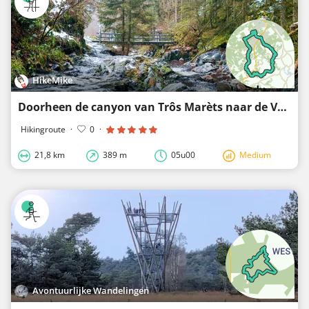
HikeMike
Doorheen de canyon van Trôs Marèts naar de Venen van Setai
Hikingroute
·
0
·
21,8 km
389 m
05u00
Medium
Avontuurlijke Wandelingen