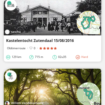
sascha
Kastelentocht Zutendaal 15/08/2016
Oldtimerroute
·
0
·
129 km
715 m
02u35
Hard
Willem Vandenameele