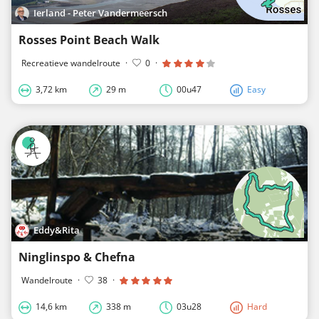
Ierland - Peter Vandermeersch
Rosses Point Beach Walk
Recreatieve wandelroute
·
0
·
3,72 km
29 m
00u47
Easy
Eddy&Rita
Ninglinspo & Chefna
Wandelroute
·
38
·
14,6 km
338 m
03u28
Hard