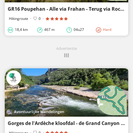
GR16 Poupehan - Alle via Frahan - Terug via Rochehaut - Moeilijk
Hikingroute
·
0
·
18,4 km
467 m
04u27
Hard
Advertentie
Avontuurlijke Wandelingen
Gorges de l'Ardèche kloofdal - de Grand Canyon van Frankrijk met veel stroomversnellingen
Hikingroute
·
0
·