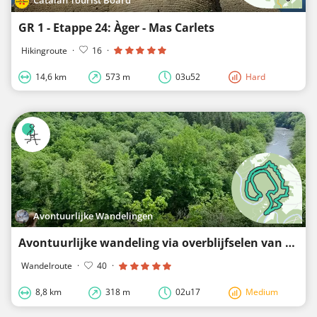
GR 1 - Etappe 24: Àger - Mas Carlets
Hikingroute
·
16
·
14,6 km
573 m
03u52
Hard
Avontuurlijke Wandelingen
Avontuurlijke wandeling via overblijfselen van een Keltisch kamp door het dal van de Ourthe
Wandelroute
·
40
·
8,8 km
318 m
02u17
Medium