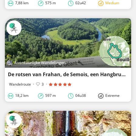
7,88 km
575 m
02u42
Medium
Avontuurlijke Wandelingen
De rotsen van Frahan, de Semois, een Hangbrug, het graf van de reus en de laddertjes van Rochehaut
Wandelroute
·
3
·
18,2 km
597 m
04u38
Extreme