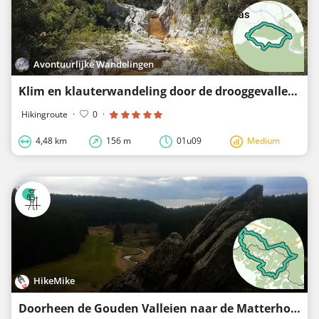
Avontuurlijke Wandelingen
Klim en klauterwandeling door de drooggevallen rivier Le Rieussec
Hikingroute
·
0
·
4,48 km
156 m
01u09
Medium
HikeMike
Doorheen de Gouden Valleien naar de Matterhorn van de Eifel