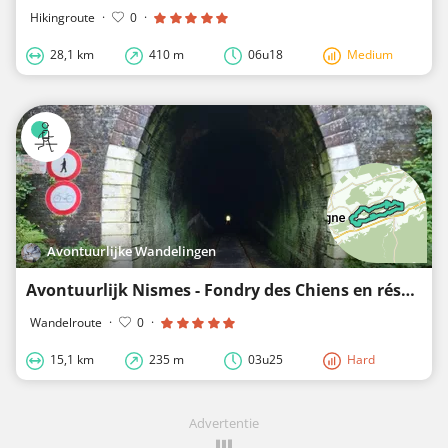
Hikingroute
·
0
·
28,1 km
410 m
06u18
Medium
Avontuurlijke Wandelingen
Avontuurlijk Nismes - Fondry des Chiens en réserve naturelle de Dourbes
Wandelroute
·
0
·
15,1 km
235 m
03u25
Hard
Advertentie