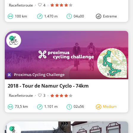
Racefietsroute
·
4
·
100 km
1.470 m
04u00
Extreme
Proximus Cycling Challenge
2018 - Tour de Namur Cyclo - 74km
Racefietsroute
·
3
·
73,5 km
1.101 m
02u56
Medium