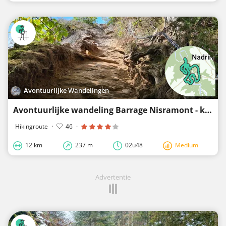
Avontuurlijke Wandelingen
Avontuurlijke wandeling Barrage Nisramont - klimmen over Le Herou - waden door de Ourthe
Hikingroute
·
46
·
12 km
237 m
02u48
Medium
Advertentie