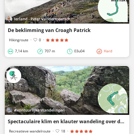
Ierland - Peter Vandermeersch
De beklimming van Croagh Patrick
Hikingroute
·
0
·
7,14 km
707 m
03u04
Hard
Avontuurlijke Wandelingen
Spectaculaire klim en klauter wandeling over de rotsen van Le Herou met afdaling langs ketting
Recreatieve wandelroute
·
18
·