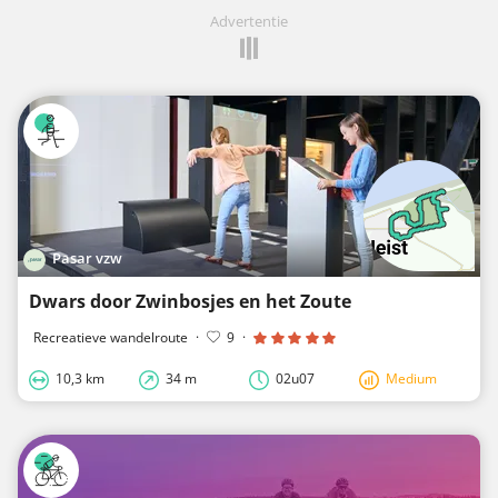
Advertentie
Pasar vzw
Dwars door Zwinbosjes en het Zoute
Recreatieve wandelroute
·
9
·
10,3 km
34 m
02u07
Medium