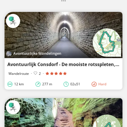
Avontuurlijke Wandelingen
Avontuurlijk Consdorf - De mooiste rotsspleten, een voormalige spoorlijn en de Michielskirche
Wandelroute
·
2
·
12 km
277 m
02u51
Hard