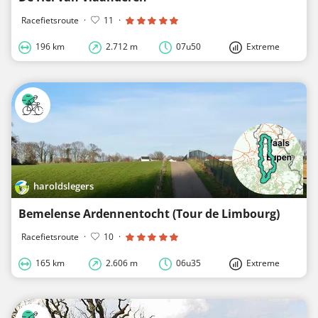
Racefietsroute
·
11
·
196 km
2.712 m
07u50
Extreme
haroldslegers
Bemelense Ardennentocht (Tour de Limbourg)
Racefietsroute
·
10
·
165 km
2.606 m
06u35
Extreme