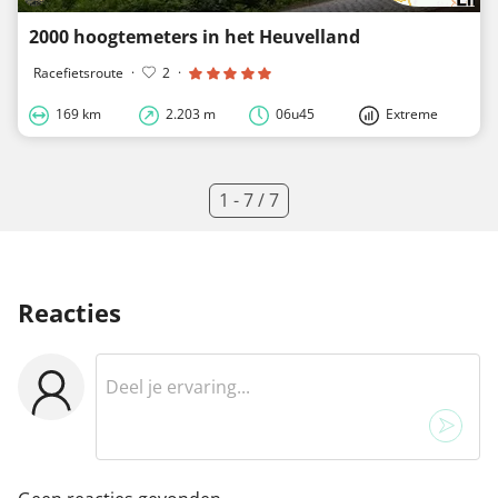
2000 hoogtemeters in het Heuvelland
Racefietsroute
·
2
·
169 km
2.203 m
06u45
Extreme
1 - 7 / 7
Reacties