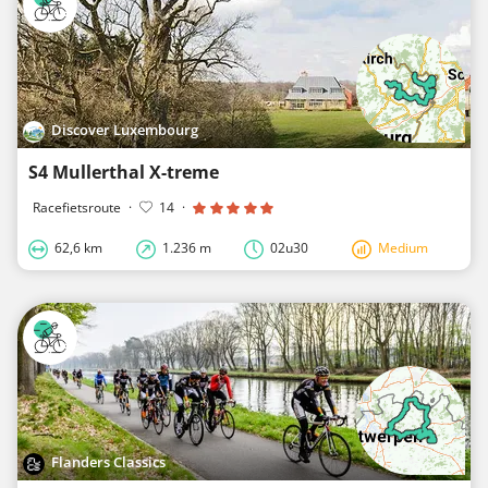
Discover Luxembourg
S4 Mullerthal X-treme
Racefietsroute
·
14
·
62,6 km
1.236 m
02u30
Medium
Flanders Classics