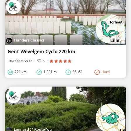
Flanders Classics
Gent-Wevelgem Cyclo 220 km
Racefietsroute
·
5
·
221 km
1.331 m
08u51
Hard
Lennard @ RouteYou