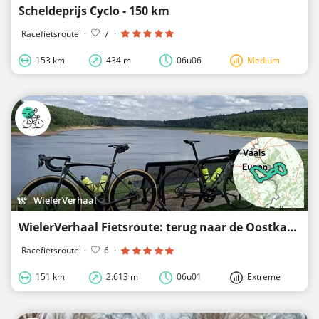
Scheldeprijs Cyclo - 150 km
Racefietsroute
·
7
·
153 km
434 m
06u06
Medium
WielerVerhaal
WielerVerhaal Fietsroute: terug naar de Oostkantons - verlengd wegens succes
Racefietsroute
·
6
·
151 km
2.613 m
06u01
Extreme