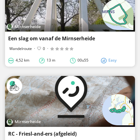
Mirnserheide
Een slag om vanaf de Mirnserheide
Wandelroute
·
0
·
4,52 km
13 m
00u55
Easy
Mirnserheide
RC - Friesl-and-ers (afgeleid)