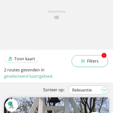
Advertentie
1
Toon kaart
Filters
2
routes gevonden in
geselecteerd kaartgebied
.
Sorteer op: