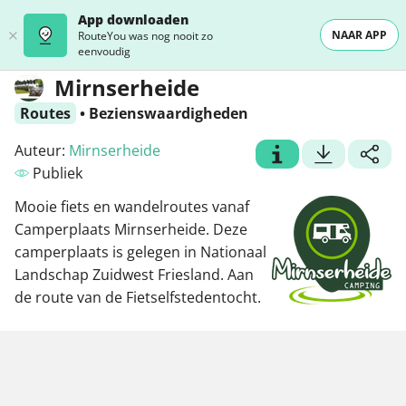
App downloaden
NAAR APP
RouteYou was nog nooit zo
eenvoudig
Mirnserheide
Routes
•
Bezienswaardigheden
Auteur:
Mirnserheide
Publiek
Mooie fiets en wandelroutes vanaf
Camperplaats Mirnserheide. Deze
camperplaats is gelegen in Nationaal
Landschap Zuidwest Friesland. Aan
de route van de Fietselfstedentocht.