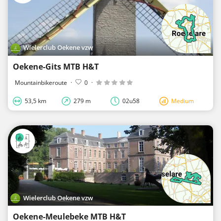
Wielerclub Oekene vzw
Oekene-Gits MTB H&T
Mountainbikeroute
·
0
·
53,5 km
279 m
02u58
Medium
Wielerclub Oekene vzw
Oekene-Meulebeke MTB H&T