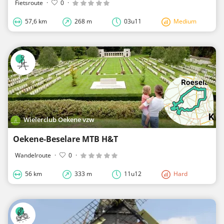
Fietsroute
·
0
·
57,6 km
268 m
03u11
Medium
Wielerclub Oekene vzw
Oekene-Beselare MTB H&T
Wandelroute
·
0
·
56 km
333 m
11u12
Hard