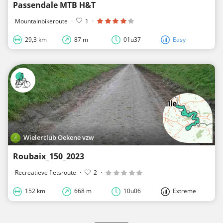
Passendale MTB H&T
Mountainbikeroute
·
1
·
29,3 km
87 m
01u37
Easy
Wielerclub Oekene vzw
Roubaix_150_2023
Recreatieve fietsroute
·
2
·
152 km
668 m
10u06
Extreme