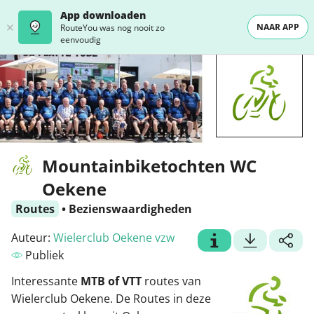
App downloaden
NAAR APP
RouteYou was nog nooit zo
eenvoudig
Mountainbiketochten WC
Oekene
Routes
•
Bezienswaardigheden
Auteur:
Wielerclub Oekene vzw
Publiek
Interessante
MTB of VTT
routes van
Wielerclub Oekene. De Routes in deze