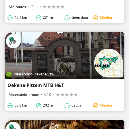
Alle routes
·
1
·
49,1 km
231 m
Geen duur
Medium
Wielerclub Oekene vzw
Oekene-Pittem MTB H&T
Mountainbikeroute
·
0
·
53,8 km
202 m
02u59
Medium