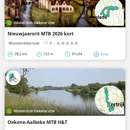
Wielerclub Oekene vzw
Nieuwjaarsrit MTB 2026 kort
Mountainbikeroute
·
0
·
28,2 km
122 m
01u34
Easy
Wielerclub Oekene vzw
Oekene-Aalbeke MTB H&T