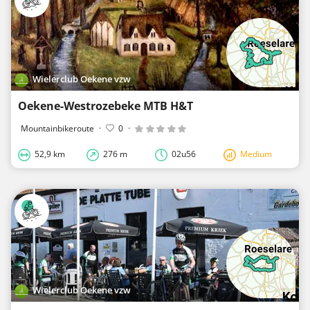
Wielerclub Oekene vzw
Oekene-Westrozebeke MTB H&T
Mountainbikeroute
·
0
·
52,9 km
276 m
02u56
Medium
Wielerclub Oekene vzw