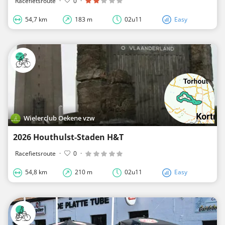
Racefietsroute
·
0
·
54,7 km
183 m
02u11
Easy
Wielerclub Oekene vzw
2026 Houthulst-Staden H&T
Racefietsroute
·
0
·
54,8 km
210 m
02u11
Easy