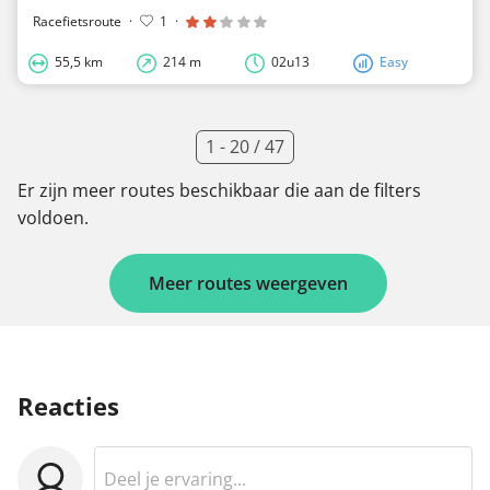
Racefietsroute
·
1
·
55,5 km
214 m
02u13
Easy
1 - 20 / 47
Er zijn meer routes beschikbaar die aan de filters
voldoen.
Meer routes weergeven
Reacties