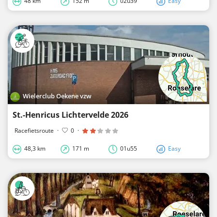
48 km
152 m
02u39
Easy
Wielerclub Oekene vzw
St.-Henricus Lichtervelde 2026
Racefietsroute
·
0
·
48,3 km
171 m
01u55
Easy