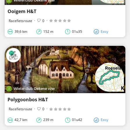
Ooigem H&T
Racefietsroute
·
0
·
39,6 km
152 m
01u35
Easy
Wielerclub Oekene vzw
Polygoonbos H&T
Racefietsroute
·
0
·
42,7 km
239 m
01u42
Easy