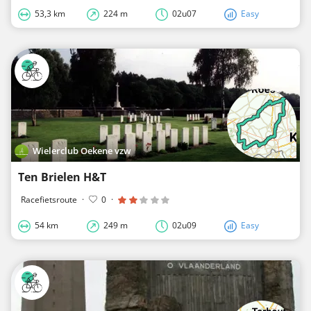
53,3 km
224 m
02u07
Easy
Wielerclub Oekene vzw
Ten Brielen H&T
Racefietsroute
·
0
·
54 km
249 m
02u09
Easy