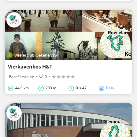
Wielerclub Oekene vzw
Vierkavenbos H&T
Racefietsroute
·
0
·
44,9 km
203 m
01u47
Easy