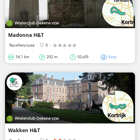
Wielerclub Oekene vzw
Madonna H&T
Racefietsroute
·
0
·
54,1 km
202 m
02u09
Easy
Wielerclub Oekene vzw
Wakken H&T