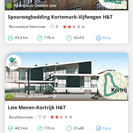
Wielerclub Oekene vzw
Spoorwegbedding Kortemark-Vijfwegen H&T
Recreatieve fietsroute
·
0
·
43,4 km
178 m
02u53
Easy
Wielerclub Oekene vzw
Leie Menen-Kortrijk H&T
Racefietsroute
·
0
·
44,5 km
170 m
01u46
Easy