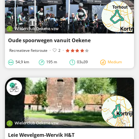
Wielerclub Oekene vzw
Oude spoorwegen vanuit Oekene
Recreatieve fietsroute
·
2
·
54,9 km
195 m
03u39
Medium
Wielerclub Oekene vzw
Leie Wevelgem-Wervik H&T