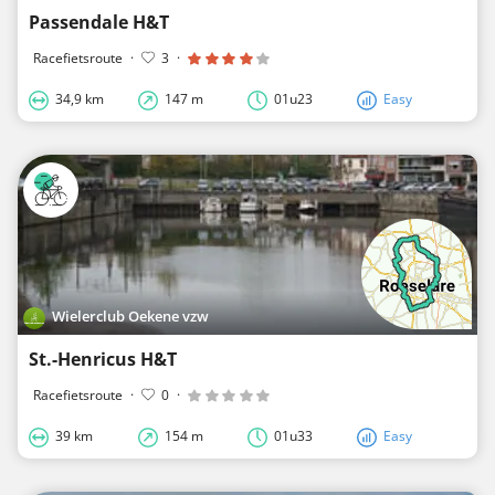
Passendale H&T
Racefietsroute
·
3
·
34,9 km
147 m
01u23
Easy
Wielerclub Oekene vzw
St.-Henricus H&T
Racefietsroute
·
0
·
39 km
154 m
01u33
Easy