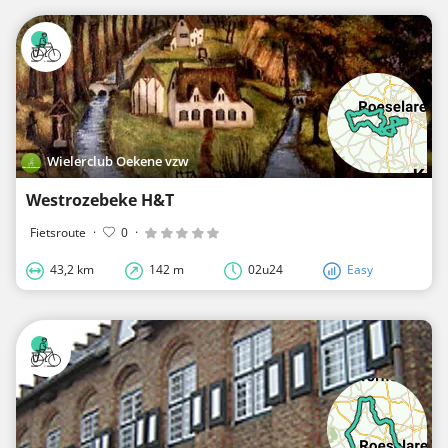
Wielerclub Oekene vzw
Westrozebeke H&T
Fietsroute
·
0
·
43,2 km
142 m
02u24
Easy