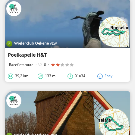
Wielerclub Oekene vzw
Poelkapelle H&T
Racefietsroute
·
0
·
39,2 km
133 m
01u34
Easy
Wielerclub Oekene vzw