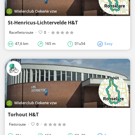
Wielerclub Oekene vzw
St-Henricus-Lichtervelde H&T
Racefietsroute
·
0
·
47,6 km
165 m
01u54
Easy
Wielerclub Oekene vzw
Torhout H&T
Fietsroute
·
0
·