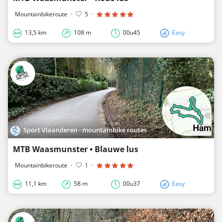
Mountainbikeroute
·
5
·
13,5 km
108 m
00u45
Easy
Sport Vlaanderen - mountainbike routes
MTB Waasmunster • Blauwe lus
Mountainbikeroute
·
1
·
11,1 km
58 m
00u37
Easy