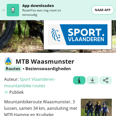
App downloaden
NAAR APP
RouteYou was nog nooit zo
eenvoudig
MTB Waasmunster
Routes
•
Bezienswaardigheden
Auteur:
Sport Vlaanderen -
mountainbike routes
Publiek
Mountainbikeroute Waasmunster, 3
lussen, samen 34 km, aansluiting met
MTB Hamme en Kruibeke