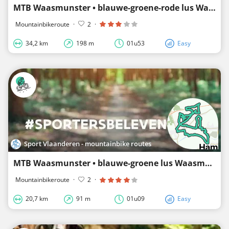
MTB Waasmunster • blauwe-groene-rode lus Waasmunster
Mountainbikeroute
·
2
·
34,2 km
198 m
01u53
Easy
Sport Vlaanderen - mountainbike routes
MTB Waasmunster • blauwe-groene lus Waasmunster
Mountainbikeroute
·
2
·
20,7 km
91 m
01u09
Easy