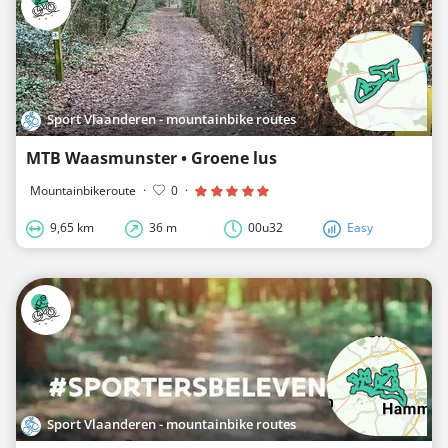
Sport Vlaanderen - mountainbike routes
MTB Waasmunster • Groene lus
Mountainbikeroute
·
0
·
9,65 km
36 m
00u32
Easy
Sport Vlaanderen - mountainbike routes