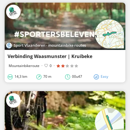
Sport Vlaanderen - mountainbike routes
Verbinding Waasmunster | Kruibeke
Mountainbikeroute
·
0
·
14,3 km
70 m
00u47
Easy