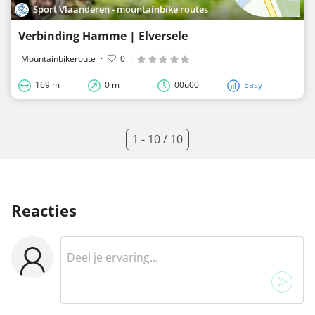
Sport Vlaanderen - mountainbike routes
Verbinding Hamme | Elversele
Mountainbikeroute
·
0
·
169 m
0 m
00u00
Easy
1 - 10 / 10
Reacties