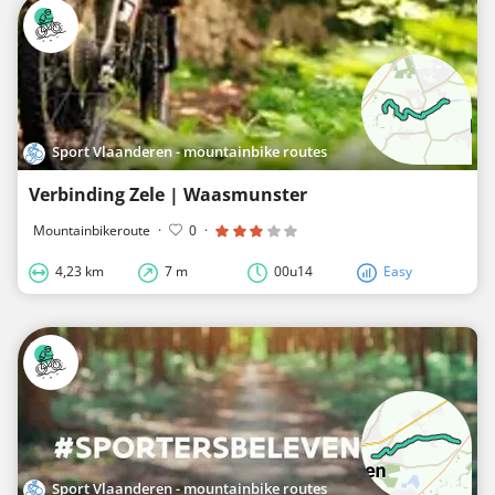
Sport Vlaanderen - mountainbike routes
Verbinding Zele | Waasmunster
Mountainbikeroute
·
0
·
4,23 km
7 m
00u14
Easy
Sport Vlaanderen - mountainbike routes