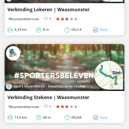
Verbinding Lokeren | Waasmunster
Mountainbikeroute
·
1
·
4,29 km
8 m
00u14
Easy
Sport Vlaanderen - mountainbike routes
Verbinding Stekene | Waasmunster
Mountainbikeroute
·
1
·
13,4 km
44 m
00u44
Easy