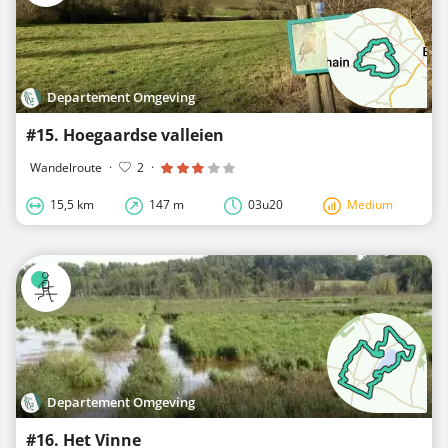
Departement Omgeving
#15. Hoegaardse valleien
Wandelroute
·
2
·
15,5 km
147 m
03u20
Medium
Departement Omgeving
#16. Het Vinne