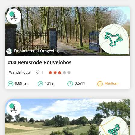
Departement Omgeving
#04 Hemsrode-Bouvelobos
Wandelroute
·
1
·
9,89 km
131 m
02u11
Medium