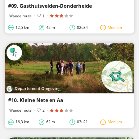
#09. Gasthuisvelden-Donderheide
Wandelroute
·
1
·
12,5 km
42 m
02u34
Medium
Departement Omgeving
#10. Kleine Nete en Aa
Wandelroute
·
2
·
16,3 km
62 m
03u21
Medium