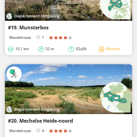
Departement Omgeving
#19. Munsterbos
Wandelroute
·
1
·
10,1 km
52 m
02u06
Medium
Departement Omgeving
#20. Mechelse Heide-noord
Wandelroute
·
4
·