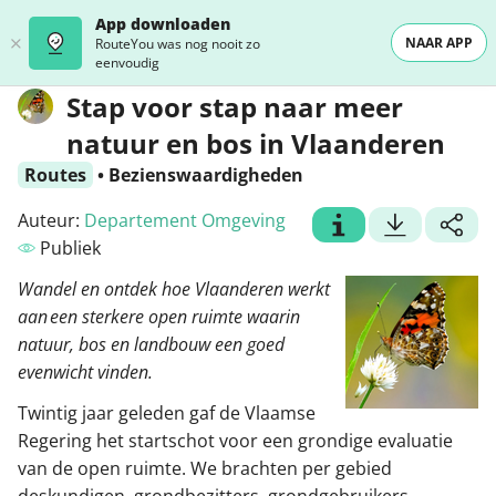
App downloaden
NAAR APP
RouteYou was nog nooit zo
eenvoudig
Stap voor stap naar meer
natuur en bos in Vlaanderen
Routes
•
Bezienswaardigheden
Auteur:
Departement Omgeving
Publiek
Wandel en ontdek hoe Vlaanderen werkt
aan een sterkere open ruimte waarin
natuur, bos en landbouw een goed
evenwicht vinden.
Twintig jaar geleden gaf de Vlaamse
Regering het startschot voor een grondige evaluatie
van de open ruimte. We brachten per gebied