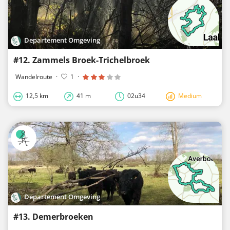
Departement Omgeving
#12. Zammels Broek-Trichelbroek
Wandelroute
·
1
·
12,5 km
41 m
02u34
Medium
Departement Omgeving
#13. Demerbroeken