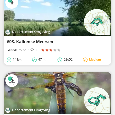
Departement Omgeving
#08. Kalkense Meersen
Wandelroute
·
1
·
14 km
47 m
02u52
Medium
Departement Omgeving