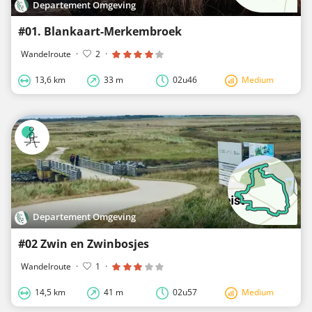
Departement Omgeving
#01. Blankaart-Merkembroek
Wandelroute
·
2
·
13,6 km
33 m
02u46
Medium
Departement Omgeving
#02 Zwin en Zwinbosjes
Wandelroute
·
1
·
14,5 km
41 m
02u57
Medium