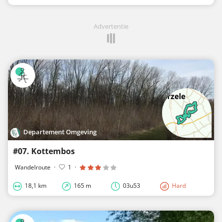
Advertentie
Departement Omgeving
#07. Kottembos
Wandelroute
·
1
·
18,1 km
165 m
03u53
Hard