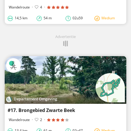
Wandelroute
·
4
·
14,5 km
54 m
02u59
Medium
Advertentie
Departement Omgeving
#17. Brongebied Zwarte Beek
Wandelroute
·
2
·
13,4 km
61 m
02u47
Medium