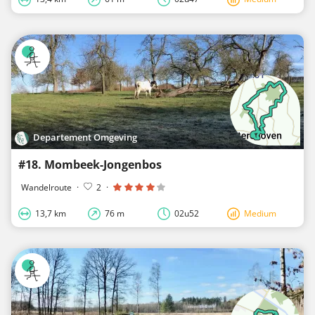
Departement Omgeving
#18. Mombeek-Jongenbos
Wandelroute
·
2
·
13,7 km
76 m
02u52
Medium