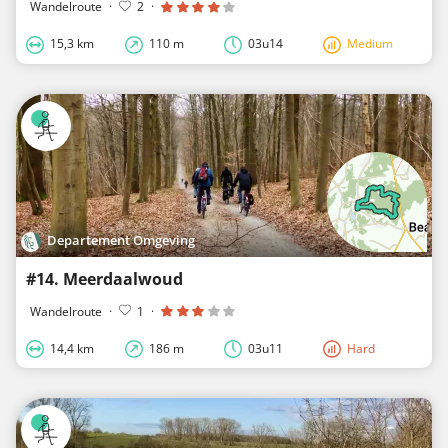
Wandelroute
·
2
·
15,3 km
110 m
03u14
Medium
Departement Omgeving
#14. Meerdaalwoud
Wandelroute
·
1
·
14,4 km
186 m
03u11
Hard