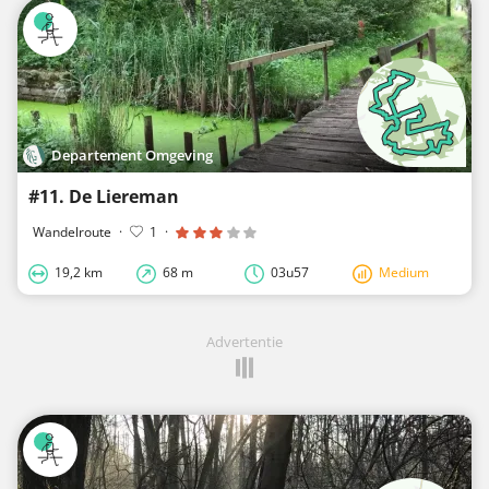
Departement Omgeving
#11. De Liereman
Wandelroute
·
1
·
19,2 km
68 m
03u57
Medium
Advertentie