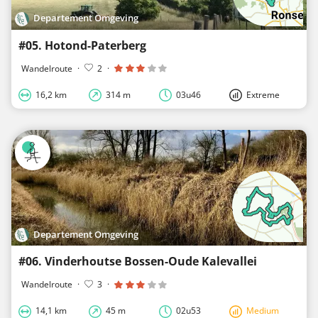
Departement Omgeving
#05. Hotond-Paterberg
Wandelroute
·
2
·
16,2 km
314 m
03u46
Extreme
Departement Omgeving
#06. Vinderhoutse Bossen-Oude Kalevallei
Wandelroute
·
3
·
14,1 km
45 m
02u53
Medium