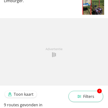
Limburger.
Advertentie
1
Toon kaart
Filters
9
routes gevonden in