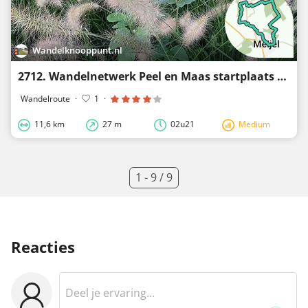
Wandelknooppunt.nl
2712. Wandelnetwerk Peel en Maas startplaats Meijel Raadhuisplein
Wandelroute
·
1
·
11,6 km
27 m
02u21
Medium
1 - 9 / 9
Reacties