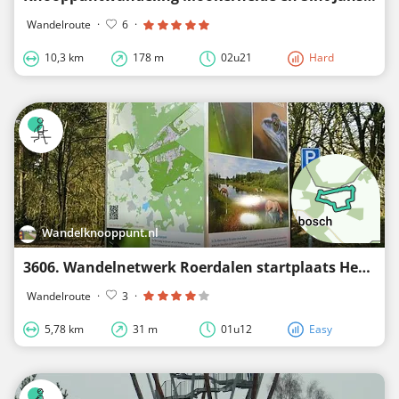
Wandelroute
·
6
·
10,3 km
178 m
02u21
Hard
Wandelknooppunt.nl
3606. Wandelnetwerk Roerdalen startplaats Herkenbosch Rijstal Venhof
Wandelroute
·
3
·
5,78 km
31 m
01u12
Easy