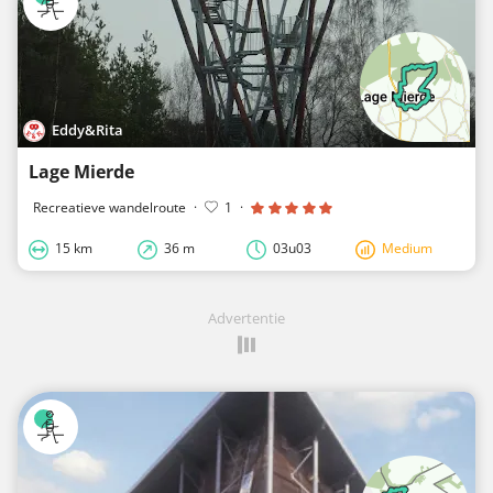
Eddy&Rita
Lage Mierde
Recreatieve wandelroute
·
1
·
15 km
36 m
03u03
Medium
Advertentie