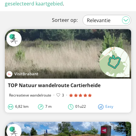
geselecteerd kaartgebied
.
Sorteer op:
VisitBrabant
TOP Natuur wandelroute Cartierheide
Recreatieve wandelroute
·
3
·
6,82 km
7 m
01u22
Easy