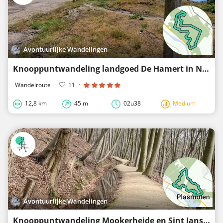
Avontuurlijke Wandelingen
Knooppuntwandeling landgoed De Hamert in Nationaal Park De Maasduinen
Wandelroute
·
11
·
12,8 km
45 m
02u38
Medium
Avontuurlijke Wandelingen
Knooppuntwandeling Mookerheide en Sint Jansberg vanuit kleine parkeerplaats bij Mook