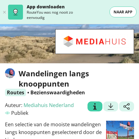
App downloaden
NAAR APP
RouteYou was nog nooit zo
eenvoudig
Wandelingen langs
knooppunten
Routes
•
Bezienswaardigheden
Auteur:
Mediahuis Nederland
Publiek
Een selectie van de mooiste wandelingen
langs knooppunten geselecteerd door de