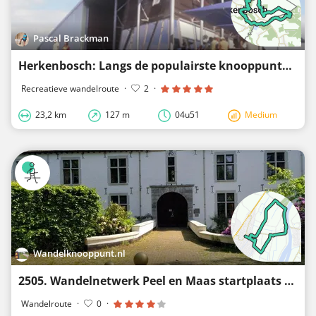
Pascal Brackman
Herkenbosch: Langs de populairste knooppunten
Recreatieve wandelroute
·
2
·
23,2 km
127 m
04u51
Medium
Wandelknooppunt.nl
2505. Wandelnetwerk Peel en Maas startplaats Baarlo Markt
Wandelroute
·
0
·