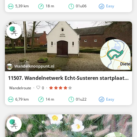
5,39 km
18 m
01u06
Easy
Wandelknooppunt.nl
11507. Wandelnetwerk Echt-Susteren startplaats Roosteren Roosterhoeve
Wandelroute
·
0
·
6,79 km
14 m
01u22
Easy