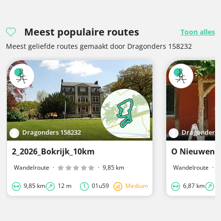
Meest populaire routes
Toon alles
Meest geliefde routes gemaakt door Dragonders 158232
Dragonders 158232
Dragonders 
2_2026_Bokrijk_10km
O Nieuwenh
Wandelroute
·
·
9,85 km
Wandelroute
·
9,85 km
12 m
01u59
Medium
6,87 km
3