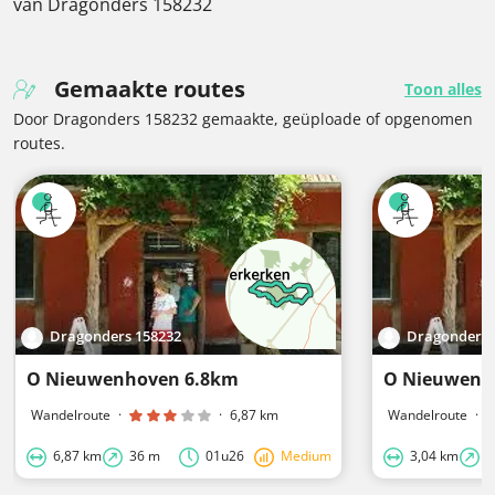
van Dragonders 158232
Gemaakte routes
Toon alles
Door Dragonders 158232 gemaakte, geüploade of opgenomen
routes.
Dragonders 158232
Dragonders 
O Nieuwenhoven 6.8km
O Nieuwenh
Wandelroute
·
·
6,87 km
Wandelroute
·
6,87 km
36 m
01u26
Medium
3,04 km
2