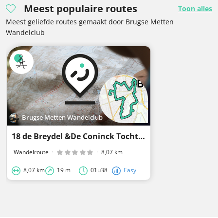
Meest populaire routes
Toon alles
Meest geliefde routes gemaakt door Brugse Metten
Wandelclub
Brugse Metten Wandelclub
18 de Breydel &De Coninck Tocht 8 km 2021
Wandelroute
·
·
8,07 km
8,07 km
19 m
01u38
Easy