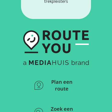
trekpleisters
Plan een
route
Zoek een