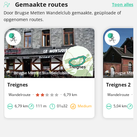
Gemaakte routes
Toon alles
Door Brugse Metten Wandelclub gemaakte, geüploade of
opgenomen routes.
Brugse Metten Wandelclub
Brugse Mett
Treignes
Treignes 2
Wandelroute
·
·
6,79 km
Wandelroute
·
6,79 km
111 m
01u32
Medium
5,04 km
1