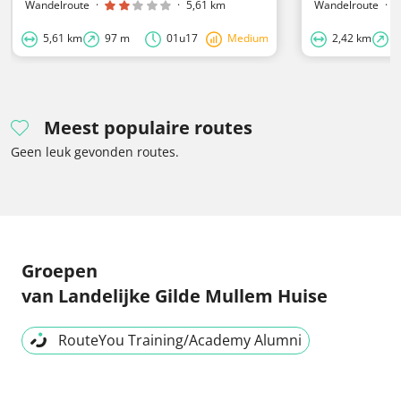
Wandelroute
·
·
5,61 km
Wandelroute
·
5,61 km
97 m
01u17
Medium
2,42 km
2
Meest populaire routes
Geen leuk gevonden routes.
Groepen
van Landelijke Gilde Mullem Huise
RouteYou Training/Academy Alumni