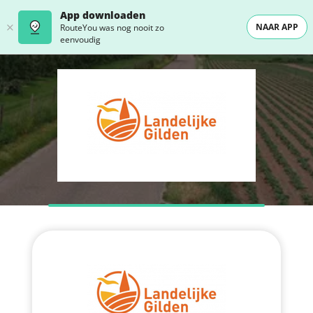
App downloaden
NAAR APP
RouteYou was nog nooit zo
eenvoudig