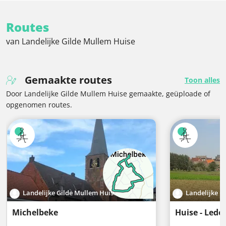
Routes
van Landelijke Gilde Mullem Huise
Gemaakte routes
Toon alles
Door Landelijke Gilde Mullem Huise gemaakte, geüploade of
opgenomen routes.
Landelijke Gilde Mullem Huise
Landelijke G
Michelbeke
Huise - Lede