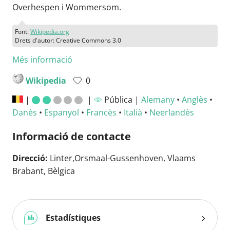
Overhespen i Wommersom.
Font:
Wikipedia.org
Drets d'autor: Creative Commons 3.0
Més informació
Wikipedia
0
|
|
Pública |
Alemany
•
Anglès
•
Danès
•
Espanyol
•
Francès
•
Italià
•
Neerlandès
Informació de contacte
Direcció:
Linter,Orsmaal-Gussenhoven, Vlaams
Brabant, Bèlgica
Estadístiques