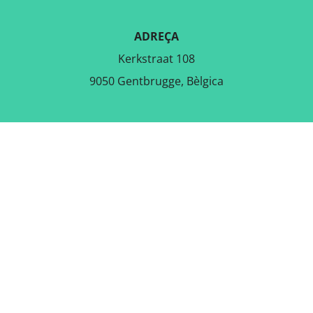
ADREÇA
Kerkstraat 108
9050 Gentbrugge, Bèlgica
DESCARREGA L'APLICACIÓ
GRATUÏTA