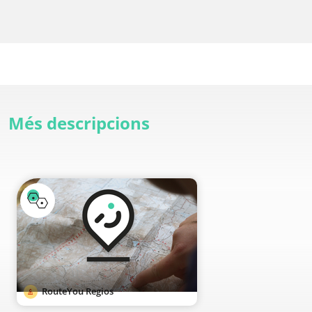
Més descripcions
RouteYou Regios