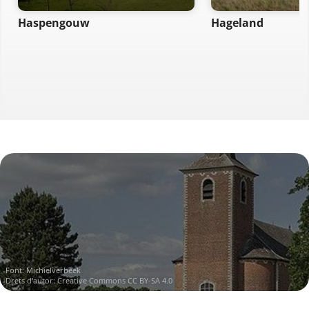
Haspengouw
Hageland
Font:
Michielverbeek
Drets d'autor:
Creative Commons CC BY-SA 4.0