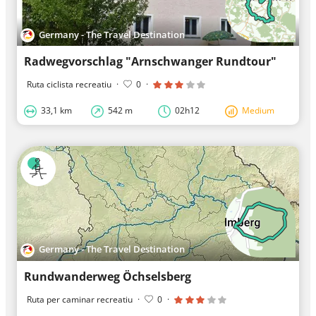
Germany - The Travel Destination
Radwegvorschlag "Arnschwanger Rundtour"
Ruta ciclista recreatiu
·
0
·
33,1 km
542 m
02h12
Medium
Germany - The Travel Destination
Rundwanderweg Öchselsberg
Ruta per caminar recreatiu
·
0
·