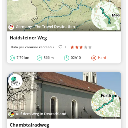
Germany - The Travel Destination
Haidsteiner Weg
Ruta per caminar recreatiu
·
0
·
7,79 km
366 m
02h10
Hard
Auf dem Weg in Deutschland
Chambtalradweg