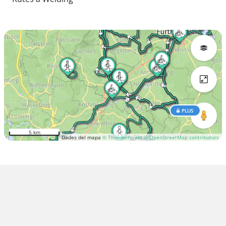
PLUS
5 km
Dades del mapa
© Thunderforest
© OpenStreetMap contributors