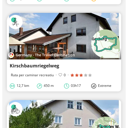
Germany - The Travel Destination
Kirschbaumriegelweg
Ruta per caminar recreatiu
·
0
·
12,7 km
450 m
03h17
Extreme