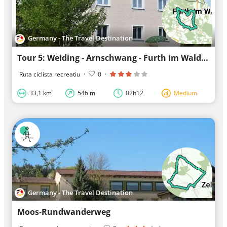
Germany - The Travel Destination
Tour 5: Weiding - Arnschwang - Furth im Wald - Ränkam - Gleißenberg - Döbersing - Dalking - We...
Ruta ciclista recreatiu
·
0
·
33,1 km
546 m
02h12
Medium
Germany - The Travel Destination
Moos-Rundwanderweg