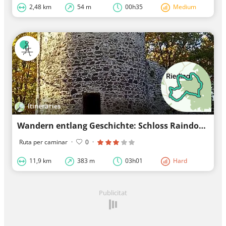
2,48 km
54 m
00h35
Medium
Itineraries
Wandern entlang Geschichte: Schloss Raindorf
Ruta per caminar
·
0
·
11,9 km
383 m
03h01
Hard
Publicitat