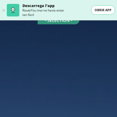
Descarrega l'app
OBRIR APP
RouteYou mai no havia estat
tan fàcil
- SELECTION -