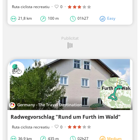
Ruta ciclista recreatiu
·
0
·
21,8 km
100 m
01h27
Easy
Publicitat
Germany - The Travel Destination
Radwegvorschlag "Rund um Furth im Wald"
Ruta ciclista recreatiu
·
0
·
36,9 km
435 m
02h27
Medium