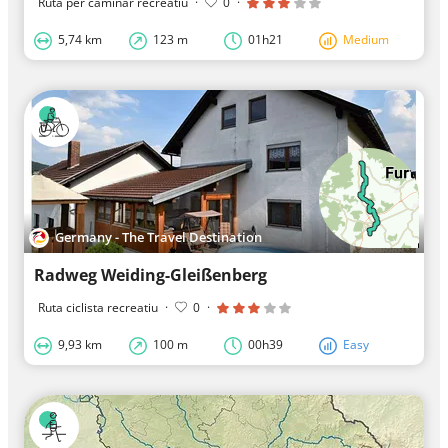
Ruta per caminar recreatiu
·
0
·
5,74 km
123 m
01h21
Medium
Germany - The Travel Destination
Radweg Weiding-Gleißenberg
Ruta ciclista recreatiu
·
0
·
9,93 km
100 m
00h39
Easy