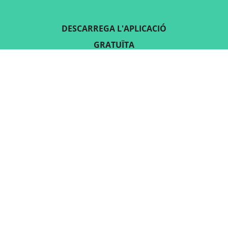
DESCARREGA L'APLICACIÓ
GRATUÏTA
SEGUEIX-NOS