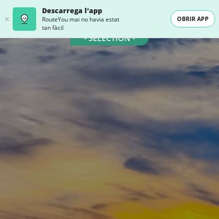
Descarrega l'app
OBRIR APP
RouteYou mai no havia estat
tan fàcil
- SELECTION -