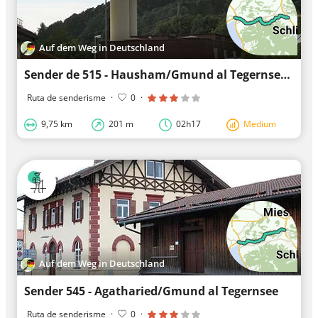
Auf dem Weg in Deutschland
Sender de 515 - Hausham/Gmund al Tegernsee
Ruta de senderisme
·
0
·
9,75 km
201 m
02h17
Medium
Auf dem Weg in Deutschland
Sender 545 - Agatharied/Gmund al Tegernsee
Ruta de senderisme
·
0
·