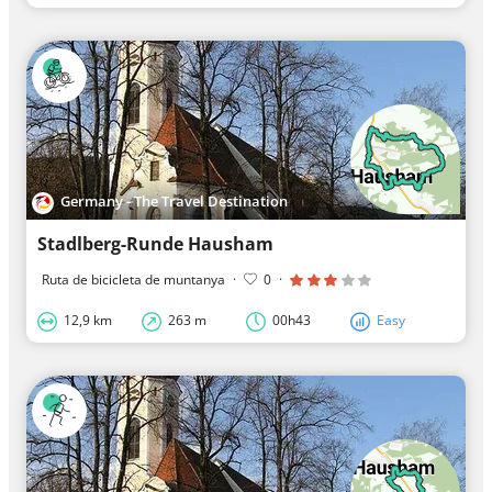
Germany - The Travel Destination
Stadlberg-Runde Hausham
Ruta de bicicleta de muntanya
·
0
·
12,9 km
263 m
00h43
Easy