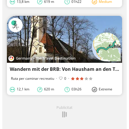
13,8 km
619 m
01h22
Medium
Germany - The Travel Destination
Wandern mit der BRB: Von Hausham an den Tegernsee
Ruta per caminar recreatiu
·
0
·
12,1 km
620 m
03h26
Extreme
Publicitat