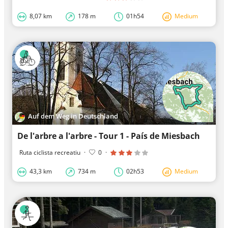
8,07 km
178 m
01h54
Medium
Auf dem Weg in Deutschland
De l'arbre a l'arbre - Tour 1 - País de Miesbach
Ruta ciclista recreatiu
·
0
·
43,3 km
734 m
02h53
Medium