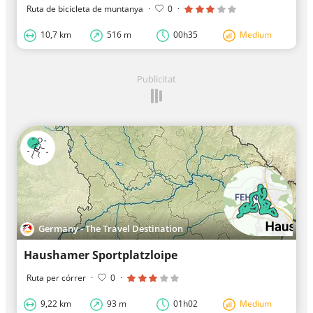
Ruta de bicicleta de muntanya
·
0
·
10,7 km
516 m
00h35
Medium
Publicitat
Germany - The Travel Destination
Haushamer Sportplatzloipe
Ruta per córrer
·
0
·
9,22 km
93 m
01h02
Medium