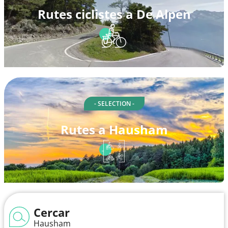
Rutes ciclistes a De Alpen
- SELECTION -
Rutes a Hausham
Cercar
Hausham