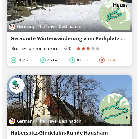
Germany - The Travel Destination
Geräumte Winterwanderung vom Parkplatz Huberspitz zur Gindelalm und zur Huberspitz
Ruta per caminar recreatiu
·
0
·
10,4 km
458 m
02h50
Hard
Germany - The Travel Destination
Huberspitz-Gindelalm-Runde Hausham