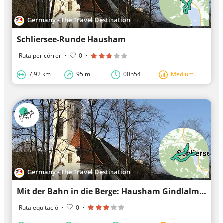
Germany - The Travel Destination
Schliersee-Runde Hausham
Ruta per córrer
·
0
·
7,92 km
95 m
00h54
Medium
Germany - The Travel Destination
Mit der Bahn in die Berge: Hausham Gindlalm-Runde bis Schliersee
Ruta equitació
·
0
·